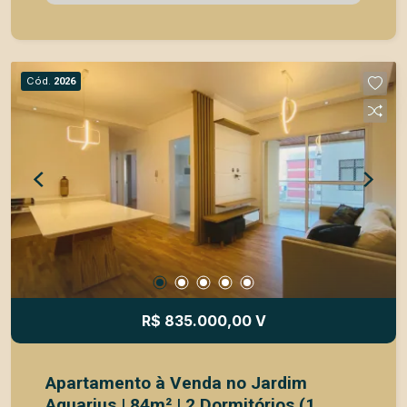
possui 1 dormitório com armário planejado,
banheiro com gabinete, sala aconchegante, além
de cozinha e área de serviço com armários,
proporcionando mais organização e praticidade.
Cód.
2026
Conta ainda com 1 vaga de garagem coberta. A
localização na região central garante fácil acesso
a comércios, serviços, supermercados,
restaurantes e tudo o que você precisa no
cotidiano. Ideal para quem procura morar com
conforto e mobilidade em uma das regiões mais
práticas da cidade. Agende agora uma visita!
R$ 835.000,00 V
Apartamento à Venda no Jardim
Aquarius | 84m² | 2 Dormitórios (1