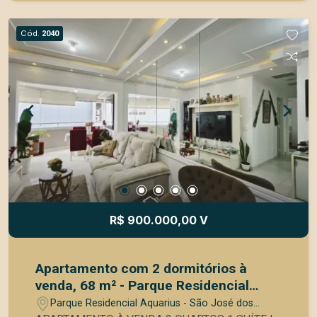
salão de Festas e jogos fitniss piscina adulto e
infantil espaço gourmet com churrasqueira
Cód.
2040
R$ 900.000,00 V
Apartamento com 2 dormitórios à
venda, 68 m² - Parque Residencial
Aquarius - São José dos Campos/SP
Parque Residencial Aquarius - São José dos