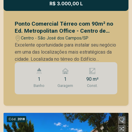
R$ 3.000,00 L
Ponto Comercial Térreo com 90m² no
Ed. Metropolitan Office - Centro de
São José dos Campos
Centro - São José dos Campos/SP
Excelente oportunidade para instalar seu negócio
em uma das localizações mais estratégicas da
cidade. Localizada no térreo do Edifício
Metropolitan Office, na Av. Dr. João Guilhermino,
esta loja oferece grande visibilidade, fácil
1
1
90 m²
acesso e forte fluxo de pessoas na região
Banho
Garagem
Const.
central de São José dos Campos. Com 90m² de
área, o espaço é amplo e versátil, ideal para
diversos segmentos comerciais, proporcionando
praticidade e destaque para sua empresa. A
localização privilegiada valoriza ainda mais o
Cód.
2018
imóvel, cercado por comércios, serviços e
empresas, tornando o endereço ideal para quem