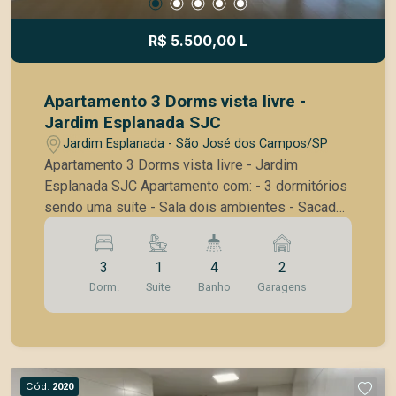
R$ 5.500,00 L
Apartamento 3 Dorms vista livre -
Jardim Esplanada SJC
Jardim Esplanada - São José dos Campos/SP
Apartamento 3 Dorms vista livre - Jardim
Esplanada SJC Apartamento com: - 3 dormitórios
sendo uma suíte - Sala dois ambientes - Sacada
com vista livre - Cozinha com planejados e
cooktop - Área de serviço com lavado - Lavabo
3
1
4
2
social - Banheiro com box blindex e aquecedor a
Dorm.
Suite
Banho
Garagens
gás - 2 vagas de garagem cobertas Condomínio
com áreas de lazer: - Quadra de tênis saibro -
Quadra poliesportiva - Salão de festa - Academia
- Sauna seca e a vapor - Salão de jogos - 3
quiosques independentes - Piscina adulto e
Cód.
2020