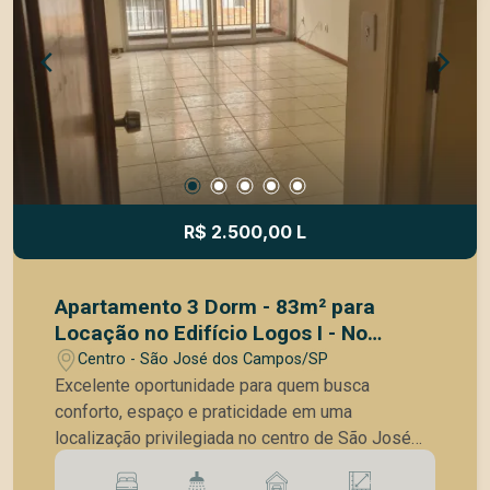
buscam destaque, fácil acesso e posicionamento
em uma área consolidada da cidade. Uma
excelente escolha para empresas que valorizam
localização, visibilidade e alto potencial
comercial. Agende agora uma visita!
R$ 2.500,00 L
Apartamento 3 Dorm - 83m² para
Locação no Edifício Logos I - No
Coração de São José dos Campos
Centro - São José dos Campos/SP
Excelente oportunidade para quem busca
conforto, espaço e praticidade em uma
localização privilegiada no centro de São José
dos Campos. Localizado no terceiro andar, o