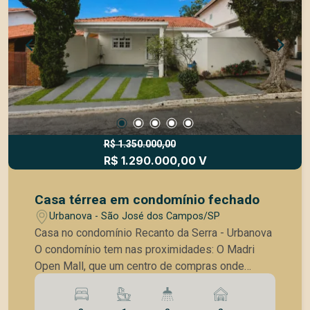
busca posicionamento e presença comercial.
Uma excelente escolha para negócios que
desejam unir estrutura, visibilidade e localização
em um só lugar.
R$ 1.350.000,00
R$ 1.290.000,00 V
Casa térrea em condomínio fechado
Urbanova - São José dos Campos/SP
Casa no condomínio Recanto da Serra - Urbanova
O condomínio tem nas proximidades: O Madri
Open Mall, que um centro de compras onde
encontramos lojas, restaurantes, sorveteria e
academia Tem nas proximidades, farmácias,