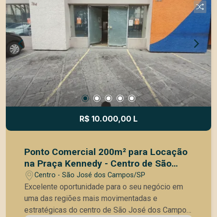
comerciais, ideal para empresas que buscam
presença, fácil acesso e destaque em uma
região consolidada e valorizada. Uma excelente
escolha para quem deseja posicionar seu
negócio em um endereço estratégico e com
grande circulação.
R$ 10.000,00 L
Ponto Comercial 200m² para Locação
na Praça Kennedy - Centro de São
José dos Campo
Centro - São José dos Campos/SP
Excelente oportunidade para o seu negócio em
uma das regiões mais movimentadas e
estratégicas do centro de São José dos Campos.