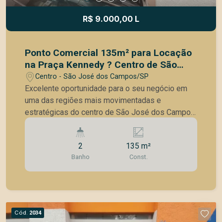
opção para quem procura um apartamento amplo,
confortável e com lazer completo para toda a
R$ 9.000,00 L
família. Agende agora sua visita!
Ponto Comercial 135m² para Locação
na Praça Kennedy ? Centro de São
José dos Campos
Centro - São José dos Campos/SP
Excelente oportunidade para o seu negócio em
uma das regiões mais movimentadas e
estratégicas do centro de São José dos Campos.
Com 135m² de área, esta loja comercial está
localizada de frente para a Praça Kennedy,
2
135 m²
oferecendo forte visibilidade e grande fluxo
Banho
Const.
diário de pessoas e veículos. A localização é um
dos grandes diferenciais, no coração da cidade,
cercada por comércios, serviços e com ponto de
ônibus em frente à praça, aumentando ainda mais
o potencial comercial do imóvel. O espaço amplo
Cód.
2034
e versátil atende diversos segmentos