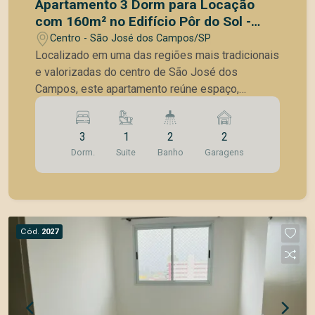
Apartamento 3 Dorm para Locação
com 160m² no Edifício Pôr do Sol -
Centro.
Centro - São José dos Campos/SP
Localizado em uma das regiões mais tradicionais
e valorizadas do centro de São José dos
Campos, este apartamento reúne espaço,
conforto e praticidade para quem busca
qualidade de vida no dia a dia. Com 160m² de
3
1
2
2
área privativa, o imóvel possui ambientes amplos
Dorm.
Suite
Banho
Garagens
e bem distribuídos, com piso de madeira nas
áreas quentes e piso frio nos demais ambientes,
trazendo aconchego e funcionalidade. O
apartamento conta com 3 dormitórios, sendo 1
suíte com banheira, além de banheiro social e
Cód.
2027
lavabo. A sala ampla integrada à varanda
proporciona excelente iluminação natural e um
ambiente agradável para convivência. A cozinha e
a área de serviço possuem armários planejados,
assim como os quartos e banheiros, oferecendo