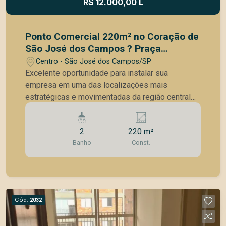
R$ 12.000,00 L
Ponto Comercial 220m² no Coração de
São José dos Campos ? Praça
Kennedy
Centro - São José dos Campos/SP
Excelente oportunidade para instalar sua
empresa em uma das localizações mais
estratégicas e movimentadas da região central
de São José dos Campos. Com 220m² de área,
esta loja comercial está localizada de frente para
2
220 m²
a Praça Kennedy, em esquina com a Rua
Banho
Const.
Machado Sidney, proporcionando forte
visibilidade comercial e grande fluxo diário de
pessoas e veículos. A região conta ainda com
ponto de ônibus em frente à praça, aumentando
ainda mais o movimento e a exposição para o
Cód.
2032
seu negócio. O espaço é amplo e versátil, ideal
para diversos segmentos comerciais que