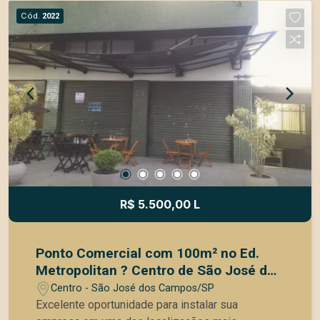
propriedade possui: 1 galpão com térreo e
Cód.
2022
primeiro andar 1 galpão térreo 1 casa nos fundos
A localização é um dos grandes diferenciais,
situada nas proximidades da região central, com
fácil acesso às principais vias da cidade e
excelente mobilidade para operações comerciais
e logísticas. Uma excelente escolha para
empresas que procuram estrutura robusta,
localização estratégica e grande potencial
operacional. Agende agora uma visita!
R$ 5.500,00 L
Ponto Comercial com 100m² no Ed.
Metropolitan ? Centro de São José dos
Campos
Centro - São José dos Campos/SP
Excelente oportunidade para instalar sua