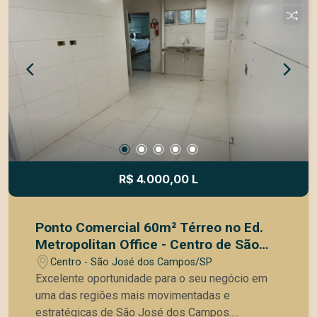
infantil - Portaria 24hs Esta oportunidade esta
disponível para locação e como a Movae Imóveis
é especialista na região temos propriedade para
dizer que essa é uma oportunidade que acaba
logo. Agende já sua visita!
R$ 4.000,00 L
Ponto Comercial 60m² Térreo no Ed.
Metropolitan Office - Centro de São
José dos Campos
Centro - São José dos Campos/SP
Excelente oportunidade para o seu negócio em
uma das regiões mais movimentadas e
estratégicas de São José dos Campos.