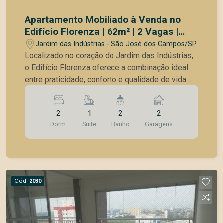
Apartamento Mobiliado à Venda no
Edifício Florenza | 62m² | 2 Vagas |
Jardim das Indústrias | São José dos
Jardim das Indústrias - São José dos Campos/SP
Campos/SP
Localizado no coração do Jardim das Indústrias,
o Edifício Florenza oferece a combinação ideal
entre praticidade, conforto e qualidade de vida.
Em uma das regiões mais valorizadas da zona
oeste de São José dos Campos, o condomínio
2
1
2
2
está cercado por ampla infraestrutura de
Dorm.
Suite
Banho
Garagens
comércios, supermercados, escolas, farmácias,
academias e opções de lazer, além de contar
com fácil acesso à Via Dutra, Anel Viário e
principais avenidas da cidade. Morar no Florenza
é viver em um bairro tranquilo, arborizado e ao
Cód.
2030
mesmo tempo próximo de tudo o que facilita a
rotina do dia a dia. Detalhes do imóvel: 62 m² de
área privativa (61,597 m²) 2 vagas de garagem
(22,080 m²) Projeto exclusivo assinado por