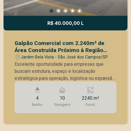
Localizado na Rua Armando D`Oliveira Cobra, no
Jardim Aquarius, próximo ao Shopping Colinas,
escolas, supermercados, farmácias, restaurantes
R$ 40.000,00 L
e com fácil acesso às principais vias da cidade.
#JardimAquarius #AquariusSJC
#SaoJoseDosCampos #ApartamentoAVenda
Galpão Comercial com 2.240m² de
#ApartamentoAquarius #EdificioTopHills
Área Construída Próximo à Região
#ImoveisSJC #MercadoImobiliario
Central
Jardim Bela Vista - São José dos Campos/SP
#ApartamentoComVista #PonteEstaiada
Excelente oportunidade para empresas que
#AltoPadraoSJC #Apartamento93m
buscam estrutura, espaço e localização
#ApartamentoPlanejado #ImovelDosSonhos
estratégica para operação, logística ou expansão
#CorretorDeImoveis #InvestimentoImobiliario
do negócio. Com 2.240m² de área construída em
#MorarBem #ImoveisDeLuxo
um terreno de 2.300m², o imóvel oferece uma
#Apartamento3Dormitorios #TopHills
4
10
2240 m²
estrutura ampla e versátil, ideal para diferentes
Banho
Garagens
Const.
segmentos comerciais e industriais. O espaço
conta com estacionamento para carros,
proporcionando mais comodidade para clientes,
colaboradores e operações do dia a dia. A