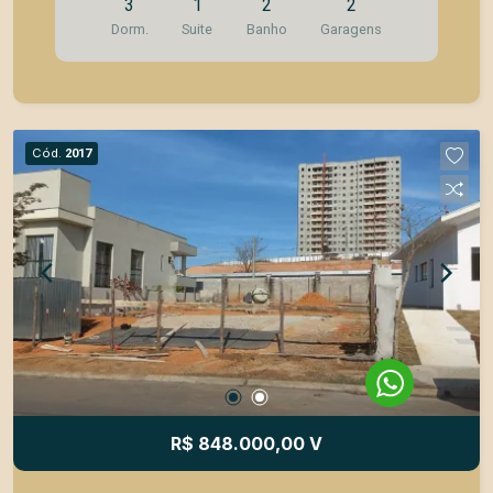
3
1
2
2
padarias, açougue, hortifrúti, mercados e pet
Dorm.
Suite
Banho
Garagens
shopping. A casa possui: 3 quartos 1 sendo suíte
e 2 com armários planejados Sala para 3
ambientes sendo: Sala de estar com porta balcão
com acesso a área externa onde tem um
gramado e plantas ornamentais Sala de TV Sala
Cód.
2017
de almoço/jantar com porta balcão com acesso
ao corretor lateral Banheiro social com gabinete e
box blindex Cozinha ampla com mesa fixa e
armários planejados Área de serviços com
tanque, varais p secar roupas, armário e um toldo
para proteção do sol ou da chuva Área Gourmet
com churrasqueira em um balcão com pia Quintal
com um toldo próximo a área de churrasqueira
Garagem para 2 carros cobertos.
R$ 848.000,00 V