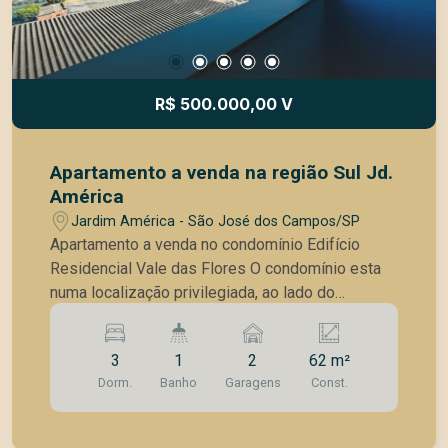
R$ 500.000,00 V
Apartamento a venda na região Sul Jd.
América
Jardim América - São José dos Campos/SP
Apartamento a venda no condomínio Edifício
Residencial Vale das Flores O condomínio esta
numa localização privilegiada, ao lado do
supermercado Coop, ao shopping Oriente,
escolas, farmacias e a principal via de acesso a
3
1
2
62 m²
rodovia, presidente Dutra. 3 dormitórios com piso
Dorm.
Banho
Garagens
Const.
laminado sala p 2 ambientes com sacada
banheiro social cozinha área de serviços 2 vagas
de garagem O condomínio possui portaria Virtual