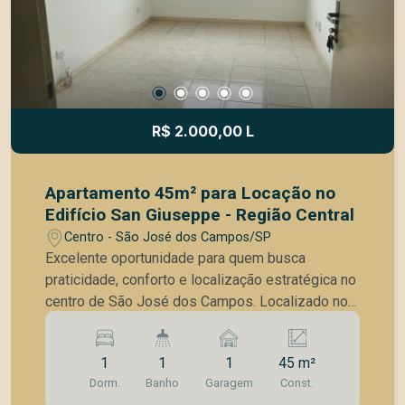
mais praticidade e organização. O imóvel dispõe
ainda de uma área de serviço espaçosa,
quartinho e banheiro de apoio. Conta também
com 2 vagas de garagem, agregando mais
comodidade e segurança. O condomínio oferece
estrutura de lazer com piscina adulto, salão de
R$ 2.000,00 L
festas, churrasqueira, salão de jogos e sauna.
Uma excelente opção para quem procura um
apartamento espaçoso, confortável e muito bem
Apartamento 45m² para Locação no
localizado na região central de São José dos
Edifício San Giuseppe - Região Central
Campos.
Centro - São José dos Campos/SP
Excelente oportunidade para quem busca
praticidade, conforto e localização estratégica no
centro de São José dos Campos. Localizado no
10º andar do Edifício San Giuseppe, este
apartamento conta com 45m² muito bem
1
1
1
45 m²
distribuídos, oferecendo um ambiente claro,
Dorm.
Banho
Garagem
Const.
arejado e funcional para o dia a dia. O imóvel