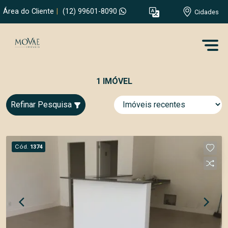
Área do Cliente
|
(12) 99601-8090
Cidades
1 IMÓVEL
Refinar Pesquisa
Cód.
1374