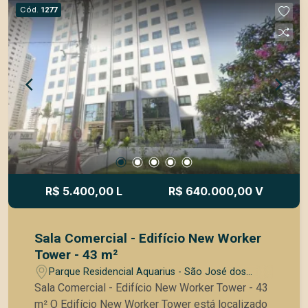
de acesso de visitantes com catraca eletrônica e
Cód.
1277
câmeras de vigilância - 71 vagas para visitantes -
WC Masculino e Feminino nos andares para uso
de clientes - 3 Salas de reunião - Auditório com
Coffee break com copa - Área de convívio na
parte externa
R$ 5.400,00 L
R$ 640.000,00 V
Sala Comercial - Edifício New Worker
Tower - 43 m²
Parque Residencial Aquarius - São José dos
Campos/SP
Sala Comercial - Edifício New Worker Tower - 43
m² O Edifício New Worker Tower está localizado