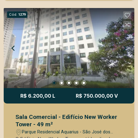
para sistema de segurança e elevador - Controle
de acesso de visitantes com catraca eletrônica e
Cód.
1279
câmeras de vigilância - 71 vagas para visitantes -
WC Masculino e Feminino nos andares para uso
de clientes - 3 Salas de reunião - Auditório com
Coffee break com copa - Área de convívio na
parte externa
R$ 6.200,00 L
R$ 750.000,00 V
Sala Comercial - Edifício New Worker
Tower - 49 m²
Parque Residencial Aquarius - São José dos