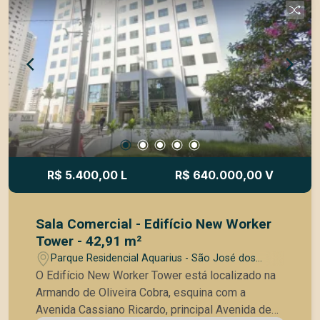
WC Masculino e Feminino nos andares para uso
de clientes - 3 Salas de reunião - Auditório com
Coffee break com copa - Área de convívio na
parte externa
R$ 5.400,00 L
R$ 640.000,00 V
Sala Comercial - Edifício New Worker
Tower - 42,91 m²
Parque Residencial Aquarius - São José dos
Campos/SP
O Edifício New Worker Tower está localizado na
Armando de Oliveira Cobra, esquina com a
Avenida Cassiano Ricardo, principal Avenida de