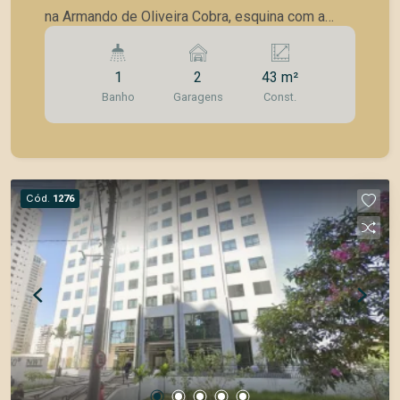
na Armando de Oliveira Cobra, esquina com a
Avenida Cassiano Ricardo, principal Avenida de
acesso ao Jardim Aquarius. Área útil: 43 m² - Sala
1
2
43 m²
no contrapiso - Banheiro - 2 Vagas cobertas de
Banho
Garagens
Const.
garagem Conheça um pouco do Edifício New
Worker Tower: - 9 elevadores - 18 salas
comerciais por andar - Torre única - Portaria 24
horas, 7 dias por semana - Gerador de energia
para sistema de segurança e elevador - Controle
Cód.
1276
de acesso de visitantes com catraca eletrônica e
câmeras de vigilância - 71 vagas para visitantes -
WC Masculino e Feminino nos andares para uso
de clientes - 3 Salas de reunião - Auditório com
Coffee break com copa - Área de convívio na
parte externa