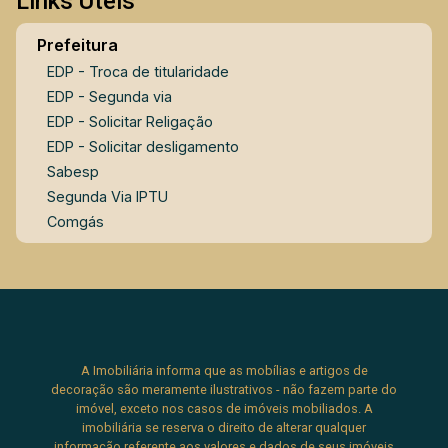
Links Úteis
Prefeitura
EDP - Troca de titularidade
EDP - Segunda via
EDP - Solicitar Religação
EDP - Solicitar desligamento
Sabesp
Segunda Via IPTU
Comgás
A Imobiliária informa que as mobílias e artigos de
decoração são meramente ilustrativos - não fazem parte do
imóvel, exceto nos casos de imóveis mobiliados. A
imobiliária se reserva o direito de alterar qualquer
informação referente aos valores e dados de seus imóveis