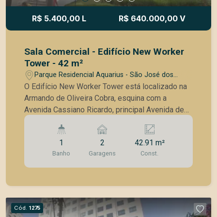
R$ 5.400,00 L
R$ 640.000,00 V
Sala Comercial - Edifício New Worker
Tower - 42 m²
Parque Residencial Aquarius - São José dos
Campos/SP
O Edifício New Worker Tower está localizado na
Armando de Oliveira Cobra, esquina com a
Avenida Cassiano Ricardo, principal Avenida de
acesso ao Jardim Aquarius. Área útil: 42,91 m² -
Sala no contrapiso - Banheiro - 2 Vagas cobertas
1
2
42.91 m²
de garagem Conheça um pouco do Edifício New
Banho
Garagens
Const.
Worker Tower: - 9 elevadores - 18 salas
comerciais por andar - Torre única - Portaria 24
horas, 7 dias por semana - Gerador de energia
para sistema de segurança e elevador - Controle
de acesso de visitantes com catraca eletrônica e
Cód.
1275
câmeras de vigilância - 71 vagas para visitantes -