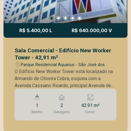
R$ 5.400,00 L
R$ 640.000,00 V
Sala Comercial - Edifício New Worker
Tower - 42,91 m²
Parque Residencial Aquarius - São José dos
Campos/SP
O Edifício New Worker Tower está localizado na
Armando de Oliveira Cobra, esquina com a
Avenida Cassiano Ricardo, principal Avenida de
acesso ao Jardim Aquarius. Área útil: 42,91 m² -
Sala no contrapiso - Banheiro - 2 Vagas cobertas
1
2
42.91 m²
de garagem Conheça um pouco do Edifício New
Banho
Garagens
Const.
Worker Tower: - 9 elevadores - 18 salas
comerciais por andar - Torre única - Portaria 24
horas, 7 dias por semana - Gerador de energia