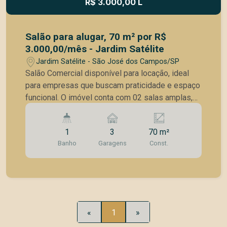
R$ 3.000,00 L
Salão para alugar, 70 m² por R$
3.000,00/mês - Jardim Satélite
Jardim Satélite - São José dos Campos/SP
Salão Comercial disponível para locação, ideal
para empresas que buscam praticidade e espaço
funcional. O imóvel conta com 02 salas amplas,
01 banheiro, além de um mezanino versátil, que
pode ser utilizado como escritório ou depósito.
1
3
70 m²
Possui 02 portas de correr em aço, garantindo
Banho
Garagens
Const.
maior segurança, e 03 vagas cobertas próprias e
demarcadas, oferecendo comodidade para
clientes e colaboradores. Diferenciais: ligações
prontas para internet, infraestrutura para
ventiladores de teto ou parede e Habite-se
Comercial já aprovado. Excelente oportunidade
«
1
»
para quem procura um espaço comercial