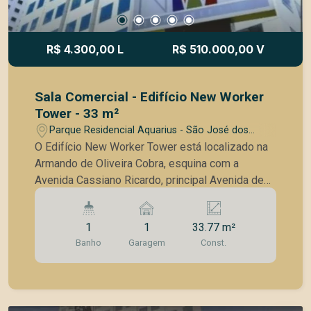
R$ 4.300,00 L
R$ 510.000,00 V
Sala Comercial - Edifício New Worker
Tower - 33 m²
Parque Residencial Aquarius - São José dos
Campos/SP
O Edifício New Worker Tower está localizado na
Armando de Oliveira Cobra, esquina com a
Avenida Cassiano Ricardo, principal Avenida de
acesso ao Jardim Aquarius. Área útil: 33 m² - Sala
no contrapiso - Banheiro - 1 Vaga coberta de
1
1
33.77 m²
garagem Conheça um pouco do Edifício New
Banho
Garagem
Const.
Worker Tower: - 9 elevadores - 18 salas
comerciais por andar - Torre única - Portaria 24
horas, 7 dias por semana - Gerador de energia
para sistema de segurança e elevador - Controle