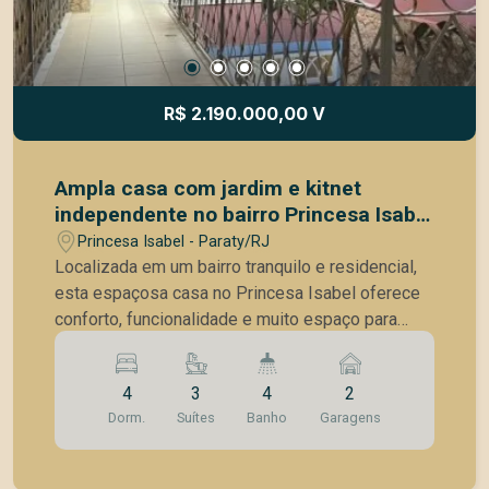
R$ 2.190.000,00 V
Ampla casa com jardim e kitnet
independente no bairro Princesa Isabel
? Paraty/RJ
Princesa Isabel - Paraty/RJ
Localizada em um bairro tranquilo e residencial,
esta espaçosa casa no Princesa Isabel oferece
conforto, funcionalidade e muito espaço para
toda a família. Com um terreno generoso de
1.458 m² e 580 m² de área construída, o imóvel
4
3
4
2
foi projetado para proporcionar bem-estar,
Dorm.
Suítes
Banho
Garagens
privacidade e integração com a natureza.
Características do imóvel: 4 quartos, sendo 3
suítes; Escritório; Salas de estar, jantar e TV;