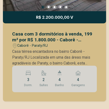
R$ 2.200.000,00 V
Casa com 3 dormitórios à venda, 199
m² por R$ 1.800.000 - Caborê -
Paraty/RJ
Caborê - Paraty/RJ
Casa térrea encantadora no bairro Caborê -
Paraty/RJ Localizada em uma das áreas mais
agradáveis de Paraty, o bairro Caborê, esta
charmosa casa térrea combina conforto,
praticidade e o charme característico da cidade
3
2
4
4
histórica. A apenas 5 minutos a pé do Centro
Dorm.
Suítes
Banho
Garagens
Histórico, o imóvel oferece um ambiente
tranquilo e acolhedor, cercado por muito verde e
com vista para o rio. Características do imóvel: 3
dormitórios, sendo 2 suítes; Sala de estar