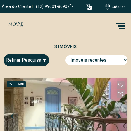
Área do Cliente
|
(12) 99601-8090
Cidades
3 IMÓVEIS
Refinar Pesquisa
Cód.
1403