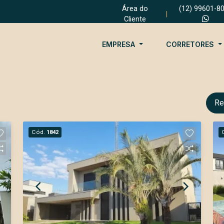
Área do
(12) 99601-8
|
Cliente
EMPRESA
CORRETORES
Re
Cód.
1842