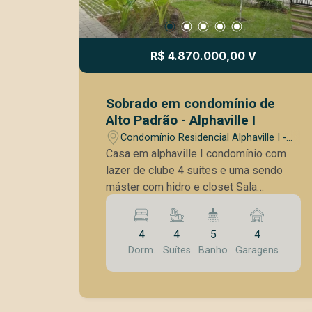
R$ 4.870.000,00 V
Sobrado em condomínio de
Alto Padrão - Alphaville I
Condomínio Residencial Alphaville I -
São José dos Campos/SP
Casa em alphaville I condomínio com
lazer de clube 4 suítes e uma sendo
máster com hidro e closet Sala
conceito aberto integrada com a
cozinha cozinha funcional cozinha
4
4
5
4
gourmet despensa lavabo banheiro
Dorm.
Suítes
Banho
Garagens
externo lavanderia piscina Hobby box
Garagem p 2 carros cobertos e 2
descoberto A Casa possui ainda:
Paisagismo boiler e placas solares