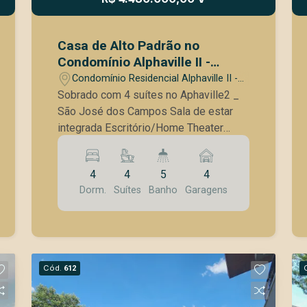
Casa de Alto Padrão no
Condomínio Alphaville II -
Arquitetura moderna,
Condomínio Residencial Alphaville II -
sofisticação e vista
São José dos Campos/SP
Sobrado com 4 suítes no Aphaville2 _
permanente
São José dos Campos Sala de estar
integrada Escritório/Home Theater
Lavabo Cozinha Gourmet Despensa
Banheiro de Lazer Piscina Lavanderia
4
4
5
4
Hobby Box Garagem para 2 carros
Dorm.
Suítes
Banho
Garagens
cobertos A casa será entregue com:
Paisagismo Boiler e placas solares
instaladas Infra de ar em todos os
cômodos e sala Infra de aquecimento
para piscina Iluminação Gabinetes e
Cód.
612
armários dos quartos instalados