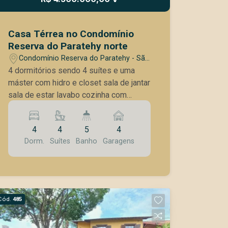
Casa Térrea no Condomínio
Reserva do Paratehy norte
Condomínio Reserva do Paratehy - São
José dos Campos/SP
4 dormitórios sendo 4 suítes e uma
máster com hidro e closet sala de jantar
sala de estar lavabo cozinha com
planejados integrada com a área
gourmet despensa área de lazer
4
4
5
4
integrada sauna piscina aquecida com
Dorm.
Suítes
Banho
Garagens
prainha espaço fitiness banheiro
externo área de serviços Garagem p 4
carros Lazer do condômino: Academia
salão de festas quadras de beach tênis
quadra de tênis parques infantis lago
Cód.
485
para pesca campo de futebol área de
churrasqueira pista de caminhada trilha