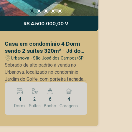
R$ 4.500.000,00 V
Casa em condomínio 4 Dorm
sendo 2 suítes 320m² - Jd do
Golfe
Urbanova - São José dos Campos/SP
Sobrado de alto padrão à venda no
Urbanova, localizado no condomínio
Jardim do Golfe, com porteira fechada
e mobiliário completo de altíssimo
requinte. São 450m² de terreno e
4
2
6
4
320m² de área construída, em um
Dorm.
Suítes
Banho
Garagens
projeto moderno, elegante e totalmente
mobiliado, com móveis,
eletrodomésticos e decoração de alto
padrão, além de climatização em todos