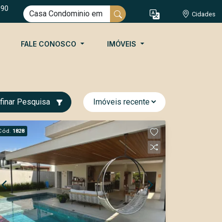
090
Cidades
FALE CONOSCO
IMÓVEIS
finar Pesquisa
Cód.
1828