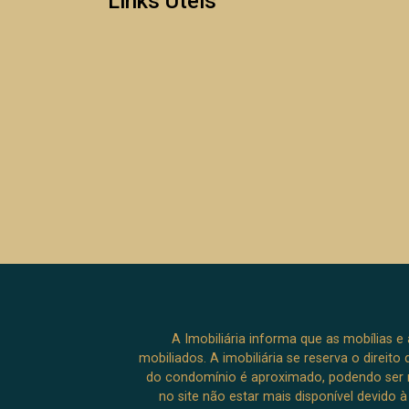
Links Úteis
garantindo segurança e comodidade.
Condomínio Floradas do Paratehy: Um
ambiente seguro e tranquilo, ideal para
famílias que buscam qualidade de vida.
Não perca a chance de viver em um
lugar que combina conforto, espaço e
uma localização privilegiada! Agende
sua visita e venha conhecer seu novo
lar!
A Imobiliária informa que as mobílias 
mobiliados. A imobiliária se reserva o direit
do condomínio é aproximado, podendo ser m
no site não estar mais disponível devido 