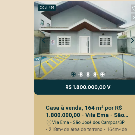
espaçosa Cozinha completa Dormitório
Cód.
499
com Banheiro Área Gourmet Piscina
com aquecimento Agende sua visita!
R$ 1.800.000,00 V
Casa à venda, 164 m² por R$
1.800.000,00 - Vila Ema - São
José dos Campos/SP
Vila Ema - São José dos Campos/SP
- 218m² de área de terreno - 164m² de