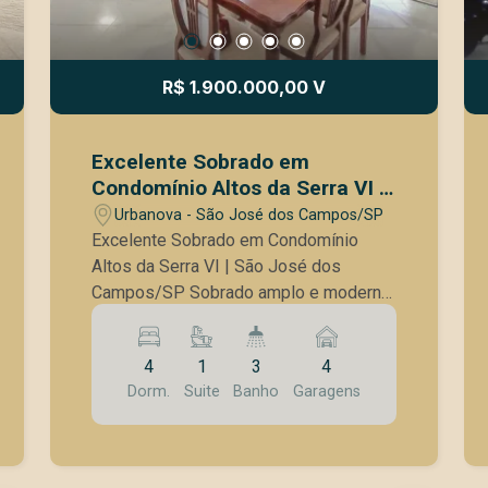
R$ 1.900.000,00 V
Excelente Sobrado em
Condomínio Altos da Serra VI |
São José dos Campos/SP
Urbanova - São José dos Campos/SP
Excelente Sobrado em Condomínio
Altos da Serra VI | São José dos
Campos/SP Sobrado amplo e moderno
em condomínio fechado no Altos da
Serra VI, com lote diferenciado de 307
4
1
3
4
m² totalmente plano e 260 m² de área
Dorm.
Suite
Banho
Garagens
construída, projetado para oferecer
conforto, lazer e segurança para toda a
família. Distribuição do imóvel: Piso
Superior: 4 dormitórios, sendo: 1 suíte