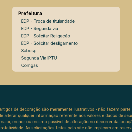
Prefeitura
EDP - Troca de titularidade
EDP - Segunda via
EDP - Solicitar Religação
EDP - Solicitar desligamento
Sabesp
Segunda Via IPTU
Comgás
e artigos de decoração são meramente ilustrativos - não fazem parte
o de alterar qualquer informação referente aos valores e dados de se
aior, menor ou mesmo passível de alteração no decorrer da locaç
à rotatividade. As solicitações feitas pelo site não implicam em rese