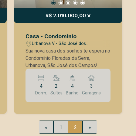
R$ 2.010.000,00 V
Casa - Condomínio
Urbanova V - São José dos
Campos/SP
Sua nova casa dos sonhos te espera no
Condomínio Floradas da Serra,
Urbanova, São José dos Campos!
Terreno 250Mt, A/C 244Mt São 4
dormitórios, sendo 2 suítes com closet
4
2
4
3
e uma suíte máster com banheira e
Dorm.
Suítes
Banho
Garagens
sacada para relaxar. - Cozinha planejada
para preparar suas refeições com
praticidade. - Sala ampla integrada à
área gourmet, perfeita para receber
amigos e família. - Piscina com
«
1
2
»
aquecimento para curtir o lazer o ano