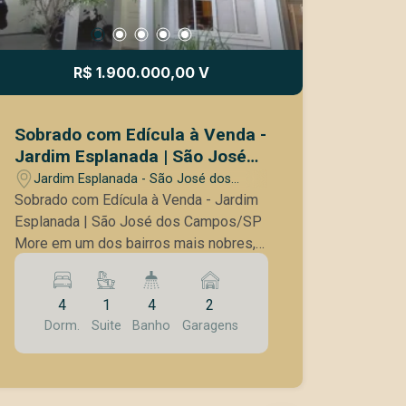
R$ 1.900.000,00 V
Sobrado com Edícula à Venda -
Jardim Esplanada | São José
dos Campos/SP
Jardim Esplanada - São José dos
Campos/SP
Sobrado com Edícula à Venda - Jardim
Esplanada | São José dos Campos/SP
More em um dos bairros mais nobres,
tradicionais e arborizados da cidade! O
Jardim Esplanada é conhecido pela
4
1
4
2
excelente qualidade de vida, segurança
Dorm.
Suite
Banho
Garagens
e fácil acesso ao Anel Viário, Rodovia
Dutra, Centro e principais vias da
região. Este excelente sobrado possui
373 m² de terreno e 270 m² de área