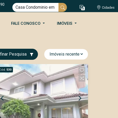
090
Cidades
FALE CONOSCO
IMÓVEIS
finar Pesquisa
Cód.
530