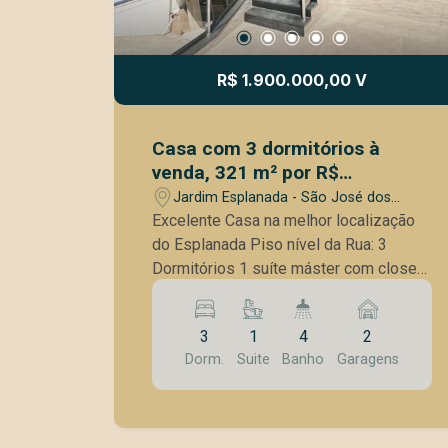
R$ 1.900.000,00 V
Casa com 3 dormitórios à
venda, 321 m² por R$
1.900.000,00 - Jardim
Jardim Esplanada - São José dos
Esplanada II - São José dos
Campos/SP
Excelente Casa na melhor localização
Campos/SP
do Esplanada Piso nível da Rua: 3
Dormitórios 1 suíte máster com closet
2 Dormitórios com sacadas e vista
incrível para ponte Estaiada Cozinha
3
1
4
2
toda Planejada Sala de TV Sala de
Dorm.
Suite
Banho
Garagens
Jantar Sala de estar com Lareira
Lavabo Todos os cômodos repleto de
iluminação natural Piso inferior
Garagem para 2 carros Lavanderia