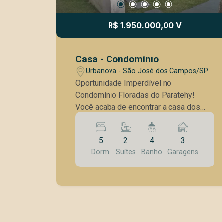
R$ 1.950.000,00 V
Casa - Condomínio
Urbanova - São José dos Campos/SP
Oportunidade Imperdível no
Condomínio Floradas do Paratehy!
Você acaba de encontrar a casa dos
seus sonhos! Localizada no charmoso
Bairro Urbanova, esta incrível residência
5
2
4
3
oferece tudo o que você e sua família
Dorm.
Suítes
Banho
Garagens
precisam para viver com conforto e
estilo. Características do Imóvel: - Área
Construída: 325m² de puro charme e
funcionalidade. - 5 Dormitórios: Perfeita
para acomodar toda a família! Inclui: - 1
Suíte máster com closet e sacada, ideal