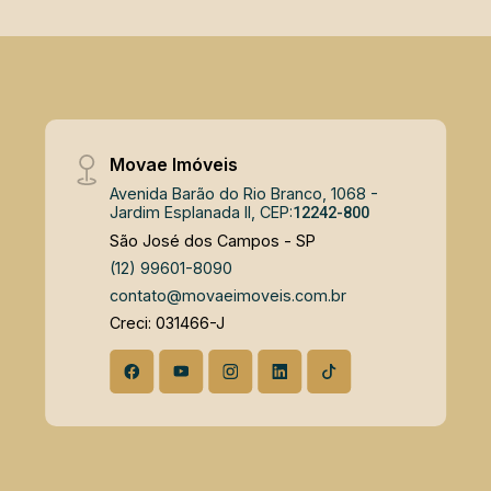
todo. - 7 aparelhos de ar condicionado
instalados garantindo conforto em
todos os ambientes. - Área gourmet
com churrasqueira, bancada com
cooktop e espaço para momentos
inesquecíveis. Venha morar com estilo,
Movae Imóveis
conforto e segurança! Agende sua
visita e encante-se!
Avenida Barão do Rio Branco, 1068 -
Jardim Esplanada II, CEP:
12242-800
São José dos Campos - SP
(12) 99601-8090
contato@movaeimoveis.com.br
Creci: 031466-J