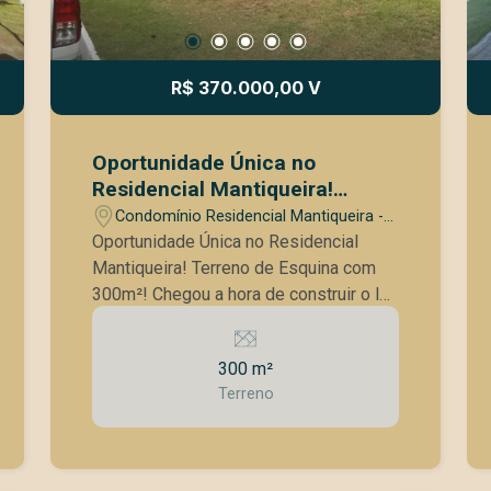
R$ 370.000,00 V
Oportunidade Única no
Residencial Mantiqueira!
Terreno de Esquina com
Condomínio Residencial Mantiqueira -
300m²!
São José dos Campos/SP
Oportunidade Única no Residencial
Mantiqueira! Terreno de Esquina com
300m²! Chegou a hora de construir o lar
dos seus sonhos em um dos
residenciais mais desejados de São
300 m²
José dos Campos! Apresentamos este
Terreno
excelente terreno de esquina com
generosos 300m² no prestigiado
Residencial Mantiqueira. Imagine as
possibilidades: Localização