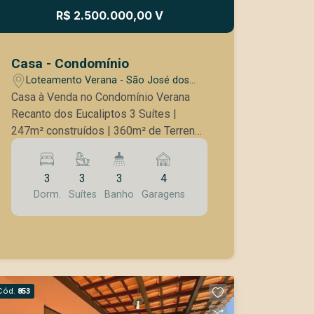
R$ 2.500.000,00 V
Casa - Condomínio
Loteamento Verana - São José dos
Campos/SP
Casa à Venda no Condomínio Verana
Recanto dos Eucaliptos 3 Suítes |
247m² construídos | 360m² de Terreno
| Piscina | 4 Vagas Esta casa recém-
entregue no Condomínio Verana
3
3
3
4
oferece um projeto moderno,
Dorm.
Suítes
Banho
Garagens
ambientes integrados e uma
infraestrutura completa para garantir o
máximo de conforto e sofisticação.
Destaques da residência Terreno de
360m² e 247m² de área construída,
bem distribuídos 3 suítes amplas,
Cód.
853
proporcionando conforto e privacidade