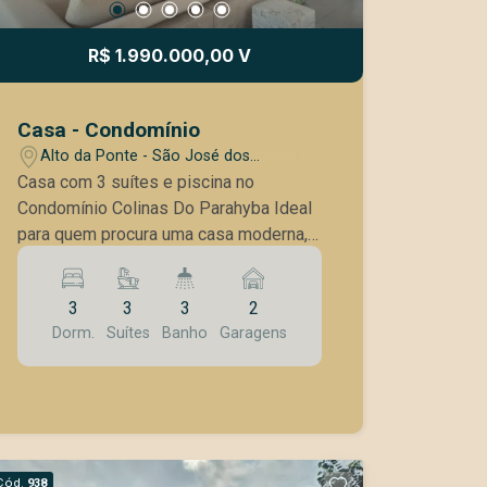
R$ 1.990.000,00 V
Casa - Condomínio
Alto da Ponte - São José dos
Campos/SP
Casa com 3 suítes e piscina no
Condomínio Colinas Do Parahyba Ideal
para quem procura uma casa moderna,
em meio ao sossego e a natureza!
Vista maravilhosa, tranquilidade e
3
3
3
2
privacidade! Lateral e fundos do
Dorm.
Suítes
Banho
Garagens
terreno para a mata APP ( Área de
Preservação Permanente) Área para
lazer com Piscina e área Gourmet com
Churrasqueira Diversão garantida para
toda família! Terreno: 1383,31 m2 Área
construída: 342,92 m2 3 suítes, sendo 1
Cód.
938