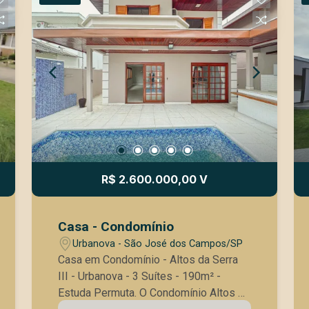
não apenas uma casa, mas um legado
proximidade com importantes pontos
de conforto e sofisticação para a
da cidade. Não perca essa
família. O Terreno: Potencial
oportunidade de investir em um espaço
Arquitetônico e Vista Privilegiada Com
completo e bem localizado para o seu
uma área generosa de 541 m², este
consultório. Entre em contato conosco
terreno oferece as características
e agende uma visita!
ideais para quem busca um projeto
autoral e imponente. Diferenciais
Técnicos Topografia em Leve Declive:
Essa característica é altamente
valorizada por arquitetos, pois permite
R$ 2.600.000,00 V
a criação de projetos em níveis,
garagens subterrâneas ou áreas de
lazer com borda infinita, aproveitando
Casa - Condomínio
melhor o espaço. Vista Definitiva: O
Urbanova - São José dos Campos/SP
posicionamento do terreno garante uma
Casa em Condomínio - Altos da Serra
linda vista para o pôr do sol, um
III - Urbanova - 3 Suítes - 190m² -
diferencial que agrega valor imediato
Estuda Permuta. O Condomínio Altos da
ao imóvel e proporciona um cenário