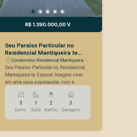
R$ 1.390.000,00 V
Seu Paraíso Particular no
Residencial Mantiqueira te
Espera!
Condomínio Residencial Mantiqueira -
São José dos Campos/SP
Seu Paraíso Particular no Residencial
Mantiqueira te Espera! Imagine viver
em uma casa espetacular, com a
tranquilidade de um refúgio em meio à
natureza, sem abrir mão da localização
3
1
2
3
privilegiada de São José dos Campos.
Dorm.
Suite
Banho
Garagens
No prestigiado Residencial Mantiqueira,
essa realidade se torna possível!
Apresentamos uma oportunidade única:
uma casa impecável, construída em um