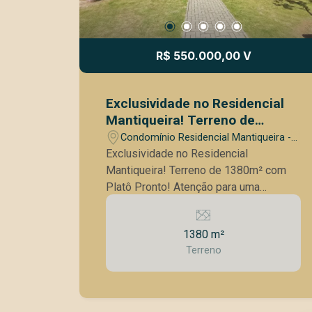
R$ 550.000,00 V
Exclusividade no Residencial
Mantiqueira! Terreno de
1380m² com Platô Pronto!
Condomínio Residencial Mantiqueira -
São José dos Campos/SP
Exclusividade no Residencial
Mantiqueira! Terreno de 1380m² com
Platô Pronto! Atenção para uma
oportunidade INCOMPARÁVEL no
cobiçado Residencial Mantiqueira, em
1380 m²
São José dos Campos! Apresentamos
Terreno
um magnífico terreno com
impressionantes 1380m², com o grande
diferencial de já possuir um platô
pronto! Prepare-se para construir a