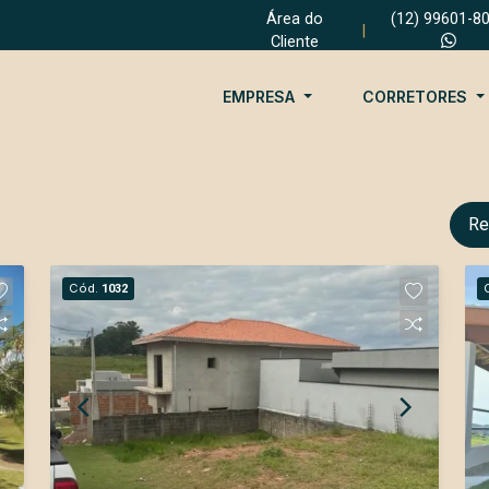
Área do
(12) 99601-8
|
Cliente
EMPRESA
CORRETORES
Re
Cód.
1032