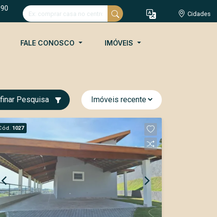
090
Cidades
FALE CONOSCO
IMÓVEIS
finar Pesquisa
Cód.
1027