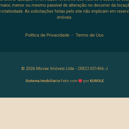
aior, menor ou mesmo passível de alteração no decorrer da locaç
à rotatividade. As solicitações feitas pelo site não implicam em rese
imóveis.
Política de Privacidade
-
Termo de Uso
© 2026 Movae Imóveis Ltda - CRECI 031466-J
Sistema Imobiliário
Feito com
por
KUROLE