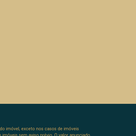
 do imóvel, exceto nos casos de imóveis
us imóveis sem aviso prévio. O valor anunciado