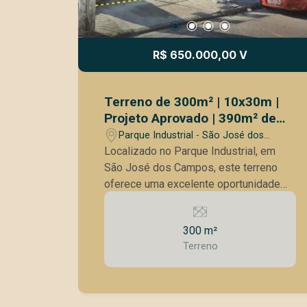
R$ 650.000,00 V
Terreno de 300m² | 10x30m |
Projeto Aprovado | 390m² de
Construção Projetada | Habite-
Parque Industrial - São José dos
se Industrial
Campos/SP
Localizado no Parque Industrial, em
São José dos Campos, este terreno
oferece uma excelente oportunidade
para empresas, investidores e
profissionais que buscam um imóvel
300 m²
em uma região consolidada e com forte
Terreno
atividade comercial e empresarial. O
bairro possui ampla infraestrutura de
comércio e serviços, além de fácil
acesso às principais vias da cidade,