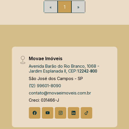
«
1
»
Movae Imóveis
Avenida Barão do Rio Branco, 1068 -
Jardim Esplanada II, CEP:
12242-800
São José dos Campos - SP
(12) 99601-8090
contato@movaeimoveis.com.br
Creci: 031466-J