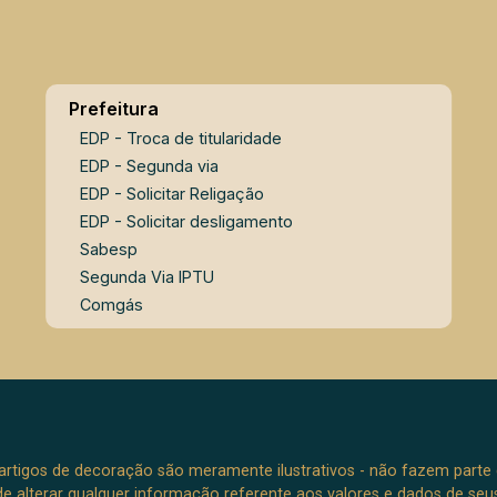
Prefeitura
EDP - Troca de titularidade
EDP - Segunda via
EDP - Solicitar Religação
EDP - Solicitar desligamento
Sabesp
Segunda Via IPTU
Comgás
e artigos de decoração são meramente ilustrativos - não fazem parte
o de alterar qualquer informação referente aos valores e dados de se