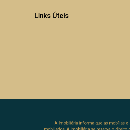
para investimento e implantação de
negócio Agende sua visita Se você
Links Úteis
procura um terreno com projeto
aprovado e características favoráveis
para uma implantação empresarial, esta
é uma oportunidade que merece ser
conhecida. Entre em contato para obter
mais informações sobre o projeto e
agendar uma visita.
A Imobiliária informa que as mobílias 
mobiliados. A imobiliária se reserva o direit