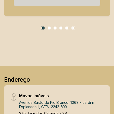
na prefeitura. A topografia em declive permite
projetos arquitetônicos modernos, com
excelente aproveitamento de garagem ou área
gourmet no pavimento inferior. Invista em uma
das regiões que mais crescem e valorizam na
cidade.
Endereço
Movae Imóveis
Avenida Barão do Rio Branco, 1068 - Jardim
Esplanada II, CEP:
12242-800
São José dos Campos - SP