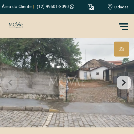
Área do Cliente
|
(12) 99601-8090
Cidades