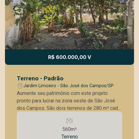
R$ 600.000,00 V
Terreno - Padrão
Jardim Limoeiro - São José dos Campos/SP
Aumente seu patrimônio com este projeto
pronto para lucrar na zona oeste de São José
dos Campos. São dois terrenos de 280 m² cada,
já desmembrados em 4 lotes de 140 m². O
grande diferencial é que o projeto já está 100%
560m²
aprovado para a construção de 4 casas térreas
Terreno
de 89 m², economizando meses de burocracia