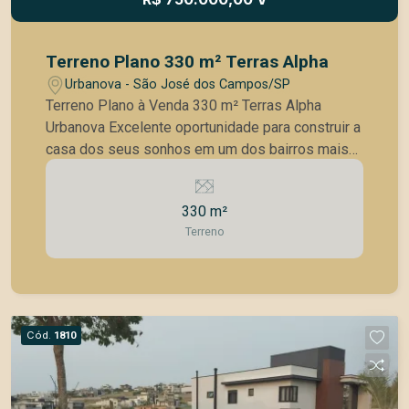
mercado da região. Agende sua visita e visualize
o potencial deste espaço único.
Terreno Plano 330 m² Terras Alpha
Urbanova - São José dos Campos/SP
Terreno Plano à Venda 330 m² Terras Alpha
Urbanova Excelente oportunidade para construir a
casa dos seus sonhos em um dos bairros mais
valorizados de São José dos Campos.
Localização privilegiada Urbanova (Terras Alpha)
330 m²
Área total: 330 m² Terreno plano ? pronto para
Terreno
construir Condomínio fechado de alto padrão
Diferenciais: Topografia totalmente plana
(economia na obra) Ótima localização dentro do
condomínio Segurança 24 horas Infraestrutura
completa de lazer Região tranquila e em
Cód.
1810
constante valorização Ideal para quem busca
qualidade de vida, segurança e um excelente
investimento.