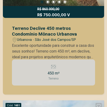
R$ 860.000,00
R$ 750.000,00 V
Terreno Declive 450 metros
Condomínio Mônaco Urbanova
Urbanova - São José dos Campos/SP
Excelente oportunidade para construir a casa dos
seus sonhos! Terreno com 450 m², em declive,
ideal para projetos arquitetônicos modernos que
valorizam iluminação natural e integração com a
paisagem. O lote conta com uma vista
450 m²
permanente para a montanha, proporcionando
Terreno
tranquilidade, privacidade e contato com a
natureza. Localizado no Condomínio Mônaco, no
bairro Urbanova, uma das regiões mais
valorizadas da cidade, o imóvel está inserido em
um condomínio de alto padrão, com lazer
Cód.
1651