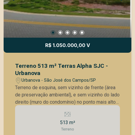
R$ 1.050.000,00 V
Terreno 513 m² Terras Alpha SJC -
Urbanova
Urbanova - São José dos Campos/SP
Terreno de esquina, sem vizinho de frente (área
de preservação ambiental), e sem vizinho do lado
direito (muro do condomínio) no ponto mais alto
do condomínio. Vista permanente. Leve aclive,
sem poste, sem árvore e sem bueiro na frente.
513 m²
513 m² - um dos maiores do condomínio. Terras
Terreno
Alpha São José dos Campos é a opção certa