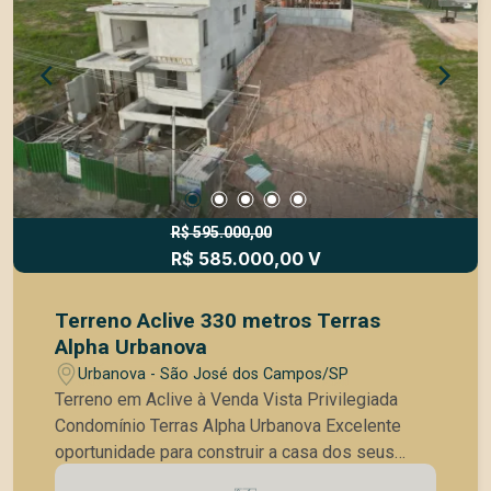
Espaço gourmet Academia Quadras esportivas
Playground Áreas verdes e de convivência
Situado em região nobre, com fácil acesso às
principais vias da cidade, próximo a escolas,
universidades, comércios e serviços. Ideal para
quem busca exclusividade, tranquilidade e uma
vista incrível. Entre em contato para mais
informações ou agende uma visita.
R$ 595.000,00
R$ 585.000,00 V
Terreno Aclive 330 metros Terras
Alpha Urbanova
Urbanova - São José dos Campos/SP
Terreno em Aclive à Venda Vista Privilegiada
Condomínio Terras Alpha Urbanova Excelente
oportunidade para construir a casa dos seus
sonhos! Terreno com 330 m², em aclive, ideal