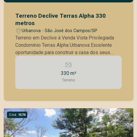
Terreno Declive Terras Alpha 330
metros
Urbanova - São José dos Campos/SP
Terreno em Declive à Venda Vista Privilegiada
Condomínio Terras Alpha Urbanova Excelente
oportunidade para construir a casa dos seus
sonhos! Terreno com 330 m², em declive, ideal
para projetos modernos com aproveitamento de
330 m²
níveis e vista panorâmica para a cidade.
Terreno
Localizado no Condomínio Terras Alpha, um dos
mais desejados do bairro Urbanova, em São José
dos Campos, oferecendo segurança, conforto e
qualidade de vida. Diferenciais do condomínio:
Portaria 24 horas Segurança monitorada Lazer
Cód.
1574
completo: Piscinas Salão de festas Espaço
gourmet Academia Quadras esportivas
Playground Áreas verdes e de convivência