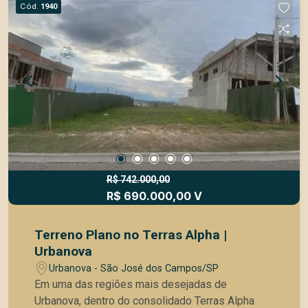
Cód.
1940
oferece segurança 24 horas, controle de acesso
e uma completa infraestrutura de lazer para toda
a família: | Piscinas | Academia equipada |
Espaço funcional e área para yoga | Salão de
festas | Churrasqueira | Salão de jogos |
Playground | Quadra de tênis | Quadra
poliesportiva | Campo de futebol | Deck seco e
molhado | Bicicletas compartilhadas | Área pet |
Horta comunitária | Amplas áreas verdes
preservadas
R$ 742.000,00
R$ 690.000,00 V
Terreno Plano no Terras Alpha |
Urbanova
Urbanova - São José dos Campos/SP
Em uma das regiões mais desejadas de
Urbanova, dentro do consolidado Terras Alpha