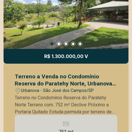
Região nobre, com fácil acesso às principais vias
da cidade, próximo a escolas, universidades,
comércio e serviços. Ideal para quem busca
exclusividade, tranquilidade e uma vista incrível!
Entre em contato para mais informações ou
agendar uma visita.
R$ 1.300.000,00 V
Terreno a Venda no Condomínio
Reserva do Paratehy Norte, Urbanova
São José dos Campos
Urbanova - São José dos Campos/SP
Terreno no Condomínio Reserva do Paratehy
Norte Terreno com: 752 m² Declive Próximo a
Portaria Quitado Estuda permuta por terreno de
menor valor O condomínio possui uma área verde
Acesso subterrâneo para os moradores
752 m²