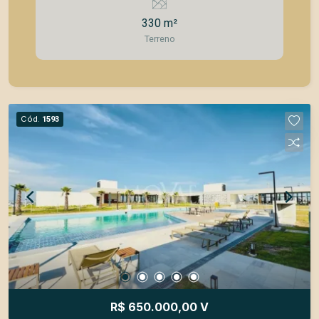
para projetos modernos, com ótimo
330 m²
aproveitamento arquitetônico e vista panorâmica
Terreno
para a cidade. Localizado no Condomínio Terras
Alpha, um dos mais desejados do bairro
Urbanova, em São José dos Campos, o
condomínio oferece segurança, conforto e
qualidade de vida. Diferenciais do condomínio:
Cód.
1593
Portaria 24 horas Segurança monitorada Lazer
completo, incluindo: Piscinas Salão de festas
Espaço gourmet Academia Quadras esportivas
Playground Áreas verdes e de convivência
Situado em região nobre, com fácil acesso às
principais vias da cidade, próximo a escolas,
universidades, comércios e serviços. Ideal para
quem busca exclusividade, tranquilidade e uma
vista incrível. Entre em contato para mais
informações ou agende uma visita.
R$ 650.000,00 V