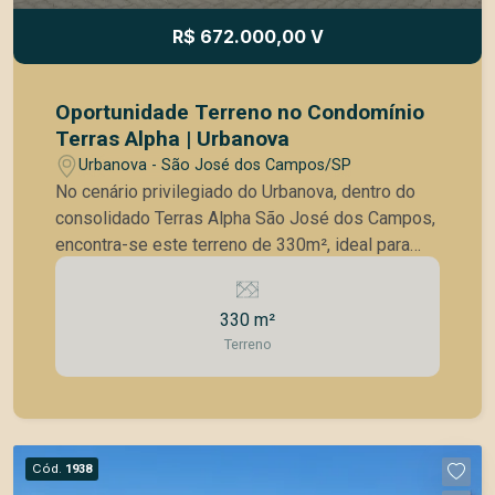
segurança patrimonial e valorização, com
R$ 672.000,00 V
condição diferenciada dentro do mercado local.
Agende sua visita e visualize o potencial deste
terreno para o seu próximo projeto.
Oportunidade Terreno no Condomínio
Terras Alpha | Urbanova
Urbanova - São José dos Campos/SP
No cenário privilegiado do Urbanova, dentro do
consolidado Terras Alpha São José dos Campos,
encontra-se este terreno de 330m², ideal para
quem busca construir com exclusividade em um
endereço que une segurança, planejamento
330 m²
urbano e qualidade de vida. Com metragem
Terreno
versátil, permite o desenvolvimento de um
projeto arquitetônico contemporâneo, valorizando
amplitude, iluminação natural e integração de
ambientes. Características: / 330m² de área total
/ Excelente proporção para projetos sofisticados
Cód.
1938
/ Inserido em condomínio fechado de alto padrão