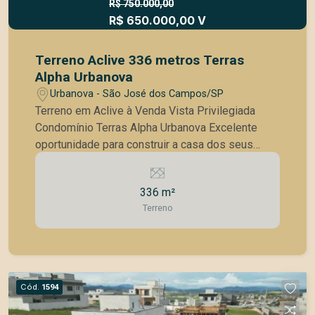
R$ 750.000,00
R$ 650.000,00 V
Terreno Aclive 336 metros Terras
Alpha Urbanova
Urbanova - São José dos Campos/SP
Terreno em Aclive à Venda Vista Privilegiada
Condomínio Terras Alpha Urbanova Excelente
oportunidade para construir a casa dos seus
sonhos! Terreno com 336 m², em aclive, ideal
para projetos modernos, com ótimo
336 m²
aproveitamento arquitetônico e vista panorâmica
Terreno
para a cidade. Localizado no Condomínio Terras
Alpha, um dos mais desejados do bairro
Urbanova, em São José dos Campos, o
condomínio oferece segurança, conforto e
qualidade de vida. Diferenciais do condomínio:
Cód.
1594
Portaria 24 horas Segurança monitorada Lazer
completo, incluindo: Piscinas Salão de festas