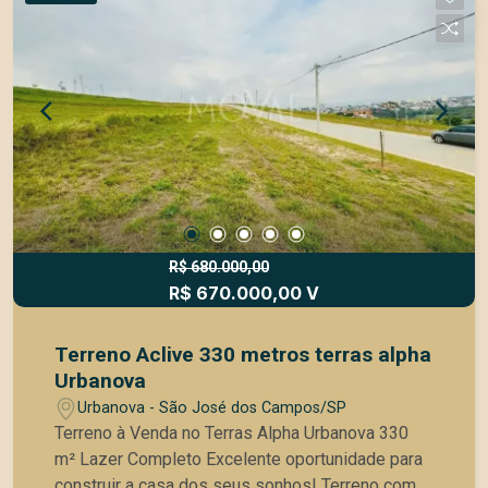
completo, segurança e infraestrutura de
qualidade. Perfeito para quem busca qualidade
de vida, sofisticação e um ambiente seguro para
toda a família. Destaques: Terreno com 450 m²
Topografia em declive Vista privilegiada para a
montanha Condomínio fechado de alto padrão
Lazer completo Bairro Urbanova
R$ 680.000,00
R$ 670.000,00 V
Terreno Aclive 330 metros terras alpha
Urbanova
Urbanova - São José dos Campos/SP
Terreno à Venda no Terras Alpha Urbanova 330
m² Lazer Completo Excelente oportunidade para
construir a casa dos seus sonhos! Terreno com