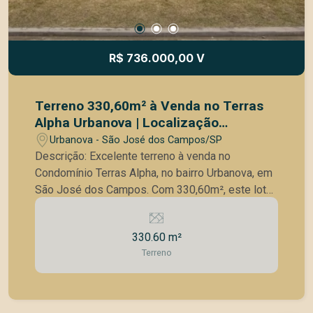
para quem busca exclusividade, metragem
generosa e uma vista privilegiada para a
natureza.
R$ 736.000,00 V
Terreno 330,60m² à Venda no Terras
Alpha Urbanova | Localização
Privilegiada | São José dos Campos
Urbanova - São José dos Campos/SP
Descrição: Excelente terreno à venda no
Condomínio Terras Alpha, no bairro Urbanova, em
São José dos Campos. Com 330,60m², este lote
é ideal para quem deseja construir uma casa
moderna, funcional e valorizada em um dos
330.60 m²
endereços mais desejados da cidade. Localizado
Terreno
em área estratégica dentro do condomínio, o
terreno oferece topografia favorável para projeto
arquitetônico contemporâneo, ótima incidência de
luz natural e excelente potencial de valorização.