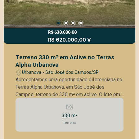
segurança 24h Viva com tranquilidade, conforto e
qualidade de vida em uma das regiões mais
valorizadas de São José dos Campos. Entre em
contato e venha conhecer essa oportunidade
exclusiva.
R$ 630.000,00
R$ 620.000,00 V
Terreno 330 m² em Aclive no Terras
Alpha Urbanova
Urbanova - São José dos Campos/SP
Apresentamos uma oportunidade diferenciada no
Terras Alpha Urbanova, em São José dos
Campos: terreno de 330 m² em aclive. O lote em
aclive é ideal para um projeto imponente, com
fachada marcante, melhor aproveitamento de
330 m²
iluminação natural e possibilidade de vistas
Terreno
privilegiadas. Localizado em um dos
condomínios mais valorizados do Urbanova, o