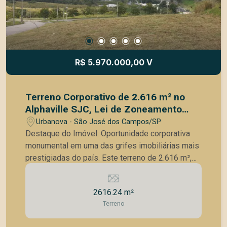
R$ 5.970.000,00 V
Terreno Corporativo de 2.616 m² no
Alphaville SJC, Lei de Zoneamento
(ZUD)
Urbanova - São José dos Campos/SP
Destaque do Imóvel: Oportunidade corporativa
monumental em uma das grifes imobiliárias mais
prestigiadas do país. Este terreno de 2.616 m²,
posicionado estrategicamente no Alphaville São
José dos Campos próximo a Pizzaria Troina e a
2616.24 m²
Academia Malha Sete, oferece a escala, a
Terreno
visibilidade e a flexibilidade jurídica necessárias
para grandes projetos institucionais, comerciais e