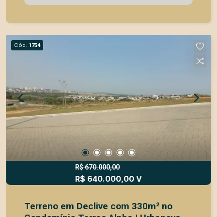
para você que busca uma vida com conforto,
segurança, lazer e muito contato com a natureza
no ponto alto de Urbanova. São diversos espaços
voltados para a prática de atividades em família
Cód.
1754
com segurança 24 horas que contam com
academia com gestão esportiva, playground,
bicicleta compartilhada, área funcional para yoga
e biblioteca compartilhada no salão de jogos.
Além de áreas exclusivas para comércio e
serviços, e inúmeras áreas verdes com horta
comunitária e área pet. Lazer que compõem o
seu clube exclusivo* Salão de Festas
Churrasqueira Salão de jogos Academia Espaço
funcional Piscinas Deck seco e molhado Estar
coberto Playground Quadra de tênis Quadra
R$ 670.000,00
R$ 640.000,00 V
poliesportiva Campo de Futebol Bicicleta
compartilhada
Terreno em Declive com 330m² no