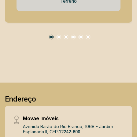
Terreno
declive, vista permanente Infraestrutura e Lazer
no Condomínio: 2 Piscinas (sendo uma infantil)
Academia Salão de Festas Quadra de Tênis
Campo de Futebol Aproveite essa chance única
de viver com conforto, segurança e qualidade de
vida em um dos condomínios mais valorizados
da região. Entre em contato para mais
informações e agende uma visita!
Endereço
Movae Imóveis
Avenida Barão do Rio Branco, 1068 - Jardim
Esplanada II, CEP:
12242-800