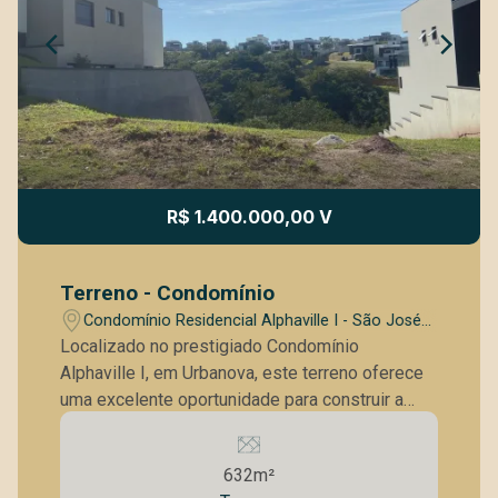
R$ 1.400.000,00 V
Terreno - Condomínio
Condomínio Residencial Alphaville I - São José
dos Campos/SP
Localizado no prestigiado Condomínio
Alphaville I, em Urbanova, este terreno oferece
uma excelente oportunidade para construir a
casa dos seus sonhos em um dos melhores
locais de São José dos Campos.
632m²
Características do Terreno: Topografia: com