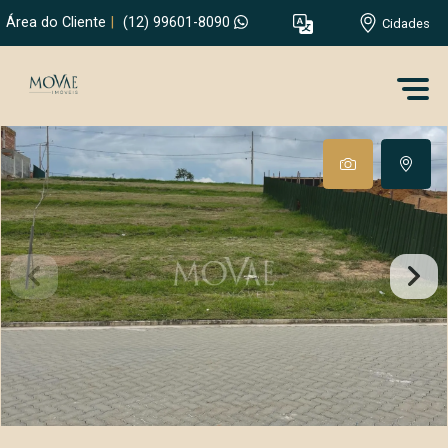
Área do Cliente
|
(12) 99601-8090
Cidades