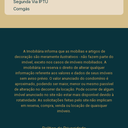
Segunda Via IPTU
Comgás
A Imobiliária informa que as mobílias e artigos de
decoração são meramente ilustrativos - não fazem parte do
imóvel, exceto nos casos de imóveis mobiliados. A
imobiliária se reserva o direito de alterar qualquer
informação referente aos valores e dados de seus imóveis
sem aviso prévio. O valor anunciado do condomínio é
aproximado, podendo ser maior, menor ou mesmo passível
de alteração no decorrer da locação. Pode ocorrer de algum
imóvel anunciado no site não estar mais disponível devido à
rotatividade. As solicitações feitas pelo site não implicam
em reserva, compra, venda ou locação de quaisquer
imóveis.