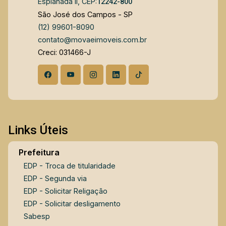
Esplanada II, CEP:
12242-800
São José dos Campos - SP
(12) 99601-8090
contato@movaeimoveis.com.br
Creci: 031466-J
Links Úteis
Prefeitura
EDP - Troca de titularidade
EDP - Segunda via
EDP - Solicitar Religação
EDP - Solicitar desligamento
Sabesp