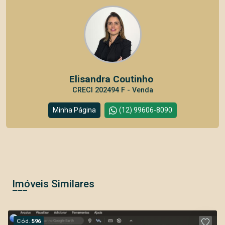
Elisandra Coutinho
CRECI 202494 F - Venda
Minha Página
(12) 99606-8090
Imóveis Similares
Cód.
596