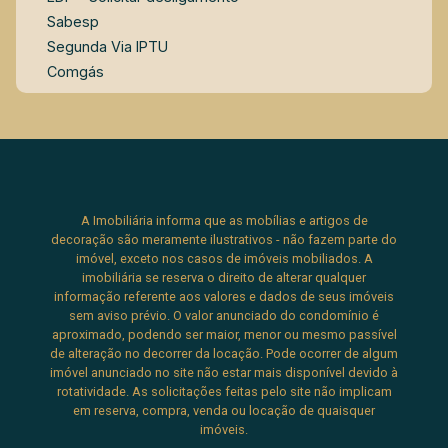
garantindo excelente mobilidade para os futuros
Sabesp
moradores. A proximidade com pontos de
Segunda Via IPTU
transporte público e vias expressas facilita o
Comgás
deslocamento para outros bairros e cidades
vizinhas.
A Imobiliária informa que as mobílias e artigos de
decoração são meramente ilustrativos - não fazem parte do
imóvel, exceto nos casos de imóveis mobiliados. A
imobiliária se reserva o direito de alterar qualquer
informação referente aos valores e dados de seus imóveis
sem aviso prévio. O valor anunciado do condomínio é
aproximado, podendo ser maior, menor ou mesmo passível
de alteração no decorrer da locação. Pode ocorrer de algum
imóvel anunciado no site não estar mais disponível devido à
rotatividade. As solicitações feitas pelo site não implicam
em reserva, compra, venda ou locação de quaisquer
imóveis.