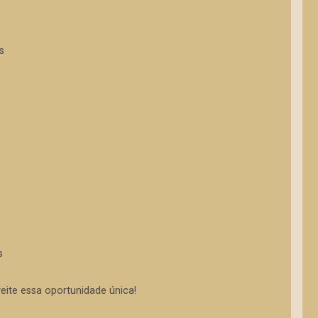
s
s
eite essa oportunidade única!