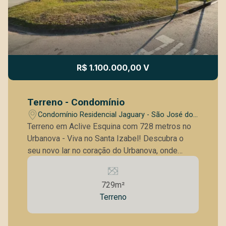
R$ 1.100.000,00 V
Terreno - Condomínio
Condomínio Residencial Jaguary - São José dos
Campos/SP
Terreno em Aclive Esquina com 728 metros no
Urbanova - Viva no Santa Izabel! Descubra o
seu novo lar no coração do Urbanova, onde
tranquilidade e conforto se encontram em
perfeita harmonia. Este terreno exclusivo de 728
729m²
metros quadrados oferece uma oportunidade
Terreno
única para construir a casa dos seus sonhos, em
um ambiente completamente residencial e
sereno. Localizado no prestigiado bairro de