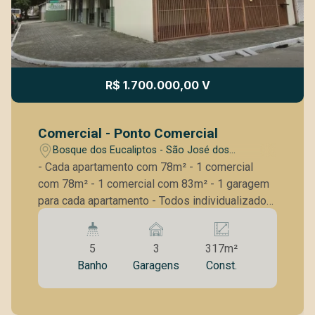
R$ 1.700.000,00 V
Comercial - Ponto Comercial
Bosque dos Eucaliptos - São José dos
Campos/SP
- Cada apartamento com 78m² - 1 comercial
com 78m² - 1 comercial com 83m² - 1 garagem
para cada apartamento - Todos individualizados
e averbados
5
3
317m²
Banho
Garagens
Const.