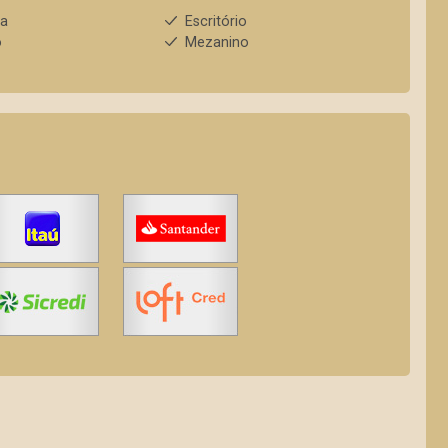
ha
Escritório
o
Mezanino