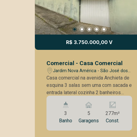
R$ 3.750.000,00 V
Comercial - Casa Comercial
Jardim Nova América - São José dos
Campos/SP
Casa comercial na avenida Anchieta de
esquina 3 salas sem uma com sacada e
entrada lateral cozinha 2 banheiros
entrada para avenida e entrada lateral
amplo espaço na parte de baixo quarto
3
5
277m²
de despejo na parte de baixo quarto
Banho
Garagens
Const.
banheiro espaço gourmet com pia e
balcão em L amplo quintal gramado q
pode ser usado como estacionamento