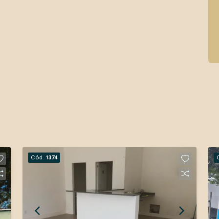
Cód.
1374