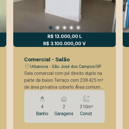
R$ 13.000,00 L
R$ 3.100.000,00 V
Comercial - Salão
Urbanova - São José dos Campos/SP
Sala comercial com pé direito duplo na
parte de baixo Terraço com 238.425 m²
de área privativa coberto Área comum
de 85,523 m² Área de estacionamento
de 11,040 m² 4 banheiros internos 1
4
2
310m²
banheiro para deficiente externo
Banho
Garagens
Const.