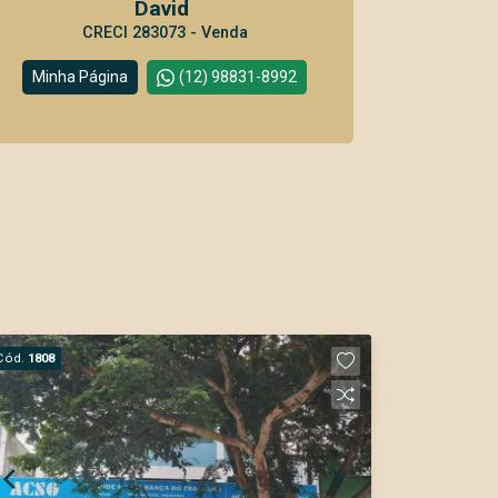
David
CRECI 283073 - Venda
Minha Página
(12) 98831-8992
Cód.
1808