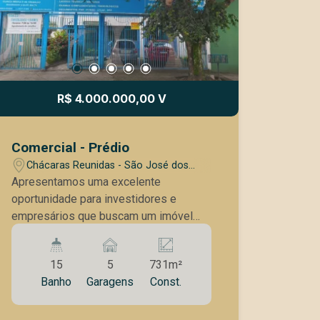
R$ 4.000.000,00 V
Comercial - Prédio
Chácaras Reunidas - São José dos
Campos/SP
Apresentamos uma excelente
oportunidade para investidores e
empresários que buscam um imóvel
versátil em localização privilegiada,
ideal para atividades industriais,
15
5
731m²
comerciais ou logísticas. Situado em
Banho
Garagens
Const.
uma região com forte desenvolvimento
econômico, o imóvel oferece fácil
acesso a vias principais, facilitando o