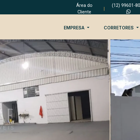
Área do
(12) 99601-8
|
Cliente
EMPRESA
CORRETORES