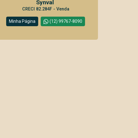
Synval
CRECI 82.284F - Venda
Minha Página
(12) 99767-8090