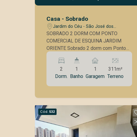
Casa - Sobrado
Jardim do Céu - São José dos
Campos/SP
SOBRADO 2 DORM COM PONTO
COMERCIAL DE ESQUINA JARDIM
ORIENTE Sobrado 2 dorm com Ponto
Comercial de esquina Cozinha Sala de
Jantar Banheiro Área de serviço
2
1
1
311m²
Churrasqueira Garagem coberta Portão
Dorm.
Banho
Garagem
Terreno
automático Ponto comercial de esquina
independente da casa
Cód.
532