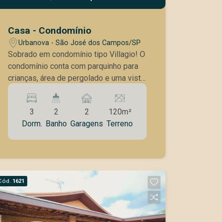
Casa - Condomínio
Urbanova - São José dos Campos/SP
Sobrado em condomínio tipo Villagio! O
condomínio conta com parquinho para
crianças, área de pergolado e uma vista
deslumbrante. Tranquilidade de um
condomínio pequeno com apenas 22
3
2
2
120m²
casas em uma única rua. Segurança por
Dorm.
Banho
Garagens
Terreno
câmeras de monitoramento, portaria
virtual 24 horas e zelador para
recebimento de encomendas e
manutenção de áreas comuns. O
sobrado tem: 3 Dormitórios sendo 1
Cód.
1621
Suíte Sala de estar integrada Área
Gourmet Lavanderia Marcenaria
planejada Garagem para 2 carros Bem
arejado Vista livre Entre em contato e