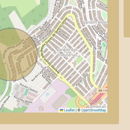
Leaflet
|
©
OpenStreetMap