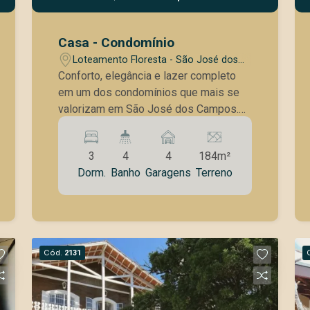
Casa - Condomínio
Loteamento Floresta - São José dos
Campos/SP
Conforto, elegância e lazer completo
em um dos condomínios que mais se
valorizam em São José dos Campos.
Se você procura uma casa moderna,
com excelente padrão construtivo e
3
4
4
184m²
ambientes planejados para
Dorm.
Banho
Garagens
Terreno
proporcionar conforto e praticidade,
esta é a oportunidade ideal. Com 184
m² de área construída em um terreno de
250 m², esta residência combina
arquitetura contemporânea, ótima
Cód.
2131
distribuição dos espaços e
acabamentos de qualidade, criando o
cenário perfeito para viver momentos
especiais com a família. A área social é