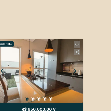
Cód.
1850
R$ 950.000,00 V