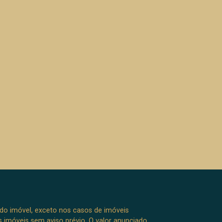
 do imóvel, exceto nos casos de imóveis
us imóveis sem aviso prévio. O valor anunciado