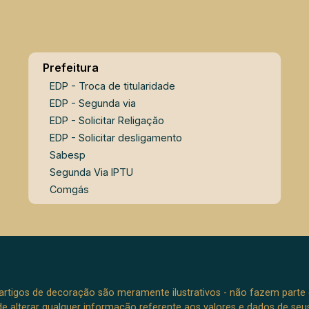
Prefeitura
EDP - Troca de titularidade
EDP - Segunda via
EDP - Solicitar Religação
EDP - Solicitar desligamento
Sabesp
Segunda Via IPTU
Comgás
e artigos de decoração são meramente ilustrativos - não fazem parte
o de alterar qualquer informação referente aos valores e dados de se