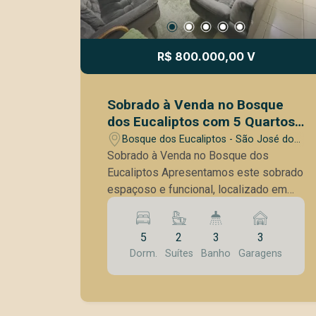
R$ 800.000,00 V
Sobrado à Venda no Bosque
dos Eucaliptos com 5 Quartos
sendo 2 Suítes
Bosque dos Eucaliptos - São José dos
Campos/SP
Sobrado à Venda no Bosque dos
Eucaliptos Apresentamos este sobrado
espaçoso e funcional, localizado em
uma das regiões mais tradicionais e
valorizadas da zona sul de São José
5
2
3
3
dos Campos. Fácil acesso a comércios,
Dorm.
Suítes
Banho
Garagens
escolas, supermercados, farmácias e
às principais vias da cidade, garantindo
praticidade no dia a dia. Distribuição
dos Ambientes Piso Superior: 4