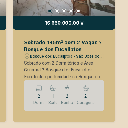
R$ 650.000,00 V
Sobrado 145m² com 2 Vagas ?
Bosque dos Eucaliptos
Bosque dos Eucaliptos - São José dos
Campos/SP
Sobrado com 2 Dormitórios e Área
Gourmet ? Bosque dos Eucaliptos
Excelente oportunidade no Bosque dos
Eucaliptos, bairro tradicional de São
José dos Campos, com fácil acesso às
2
1
2
2
principais vias da cidade, comércio
Dorm.
Suite
Banho
Garagens
local, escolas e serviços. Área
construída: 145 m² Terreno: 125 m²
Características do Imóvel 2 dormitórios
(sendo 1 suíte) Sala de estar e sala de