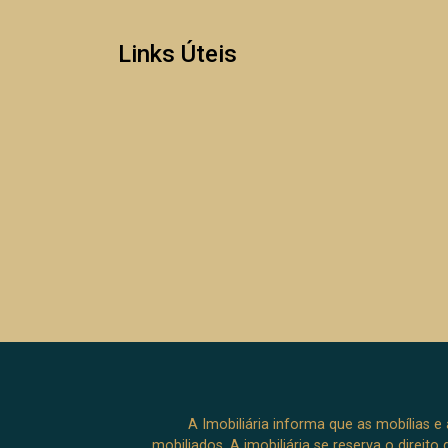
Links Úteis
A Imobiliária informa que as mobílias 
mobiliados. A imobiliária se reserva o direit