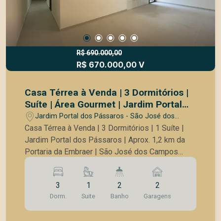
ideal para reunir amigos e familiares Quarto de
casal equipado com guarda-roupas, oferecendo
mais praticidade e organização Esta casa é ideal
para quem busca um imóvel pronto para morar,
com estrutura completa e ótimo aproveitamento
R$ 690.000,00
R$ 670.000,00 V
dos espaços. Perfeita para viver com conforto,
segurança e qualidade!
Casa Térrea à Venda | 3 Dormitórios |
Suíte | Área Gourmet | Jardim Portal
dos Pássaros | Próxima à Embraer |
Jardim Portal dos Pássaros - São José dos
São José dos Campos
Campos/SP
Casa Térrea à Venda | 3 Dormitórios | 1 Suíte |
Jardim Portal dos Pássaros | Aprox. 1,2 km da
Portaria da Embraer | São José dos Campos
Excelente oportunidade para morar ou investir em
um dos bairros que mais crescem na Zona Leste
3
1
2
2
de São José dos Campos. Esta casa térrea,
Dorm.
Suite
Banho
Garagens
recentemente revitalizada, está localizada no
Jardim Portal dos Pássaros, a aproximadamente