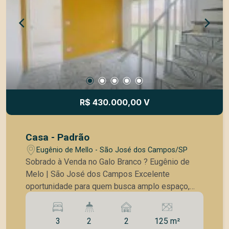
#SobradoAVenda #CasaAltoPadrao
#JardimEsplanada #JardimEsplanadaII
#SaoJoseDosCampos #ImovelDeLuxo
#CasaComSuite #VarandaGourmet
#AltoPadraoSJC #ProximoAoColinas
#LocalizacaoPrivilegiada #MercadoImobiliario
#InvestimentoImobiliario #CasaEspacosa
#QualidadeDeVida
R$ 430.000,00 V
Casa - Padrão
Eugênio de Mello - São José dos Campos/SP
Sobrado à Venda no Galo Branco ? Eugênio de
Melo | São José dos Campos Excelente
oportunidade para quem busca amplo espaço,
conforto e localização estratégica em uma das
regiões que mais crescem em São José dos
3
2
2
125 m²
Campos. Localizado no bairro Galo Branco, em