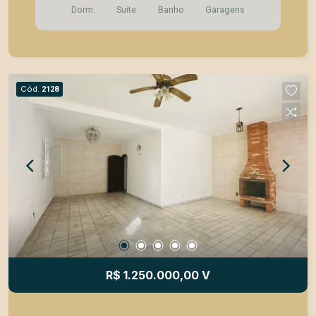
Dorm.
Suite
Banho
Garagens
a família. No pavimento superior, o imóvel conta
com 3 dormitórios, sendo 1 suíte com ótimo
espaço e privacidade, além de uma agradável
varanda que amplia a sensação de bem-estar e
proporciona momentos de relaxamento. A área
Cód.
2128
social é composta por salas amplas e integradas,
criando um ambiente acolhedor para receber
familiares e amigos. A cozinha possui ótimo
aproveitamento dos espaços e funcionalidade
para o dia a dia. Nos fundos, o destaque fica por
conta do espaço gourmet, ideal para
confraternizações e momentos especiais em
família. Destaques do imóvel: | Casa
assobradada | 3 dormitórios | 1 suíte |
Ambientes amplos e arejados | Varanda | Espaço
gourmet | Cozinha funcional | Sala de estar | Sala
R$ 1.250.000,00 V
de jantar | Área de serviço | 3 vagas de garagem
Localização privilegiada, próxima a