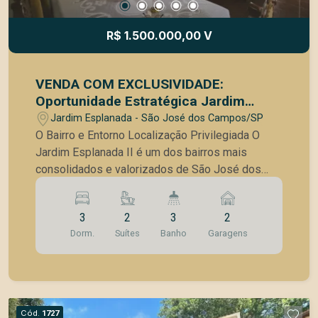
R$ 1.500.000,00 V
VENDA COM EXCLUSIVIDADE:
Oportunidade Estratégica Jardim
Esplanada II Localização Premium e
Jardim Esplanada - São José dos Campos/SP
Zona Mista
O Bairro e Entorno Localização Privilegiada O
Jardim Esplanada II é um dos bairros mais
consolidados e valorizados de São José dos
Campos. Sua infraestrutura completa e
arborizada oferece uma qualidade de vida
3
2
3
2
singular, unindo o charme residencial a uma rede
Dorm.
Suítes
Banho
Garagens
de serviços de altíssimo nível. -Conveniência
Extrema: Localizada na Rua Laurent Martins, ao
lado do Minuto Pão de Açúcar e da Drogaria São
Paulo. -Polo Educacional: Imóvel situado
exatamente em frente ao Colégio Anglo e a curta
Cód.
1727