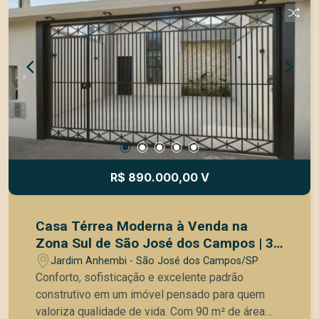
imóvel confortável em uma localização
privilegiada. Entre em contato para mais
informações e agende uma visita!
R$ 890.000,00 V
Casa Térrea Moderna à Venda na
Zona Sul de São José dos Campos | 3
Quartos | Suíte com Closet | Área
Jardim Anhembi - São José dos Campos/SP
Gourmet
Conforto, sofisticação e excelente padrão
construtivo em um imóvel pensado para quem
valoriza qualidade de vida. Com 90 m² de área