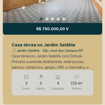
R$ 790.000,00 V
Casa térrea no Jardim Satélite
Jardim Satélite - São José dos Campos/SP
Casa térrea no Jardim Satélite com Edícula
Próximo a avenida Andrômeda, onde possui
bancos, comércios, igrejas, UBS, e mercados, e é
um corredor de ônibus Casa da frente: sala
ampla, 2 dormitórios, 1 banheiro, cozinha e área
3
2
4
253 m²
de serviço. Possui um excelente quintal entre a
Dorm.
Banho
Garagens
Terreno
casa e a edícula. Garagem p 4 carros Edícula:
sala, cozinha, 1 dormitório, banheiro e área de
serviço. A Edícula conta com um porão muito