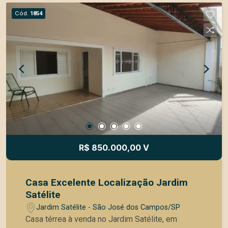
- 2 dormitórios grandes - Possibilidade de fazer
Cód.
1854
o 3º dormitório com porta de correr - Sala de
estar espaçosa - Cozinha, sala e quarto com
armários planejados - Piso em porcelanato -
Banheiro com box blindex - Área de serviço nos
fundos - Casa bem distribuída e arejada
Localização excelente na Zona Sul Próximo à
Faculdade Anhanguera, supermercados, postos
de gasolina, farmácias e com fácil acesso às
principais vias da região. Ideal para quem busca
praticidade e mobilidade no dia a dia. Entre em
contato para mais informações e agende sua
R$ 850.000,00 V
visita!
Casa Excelente Localização Jardim
Satélite
Jardim Satélite - São José dos Campos/SP
Casa térrea à venda no Jardim Satélite, em