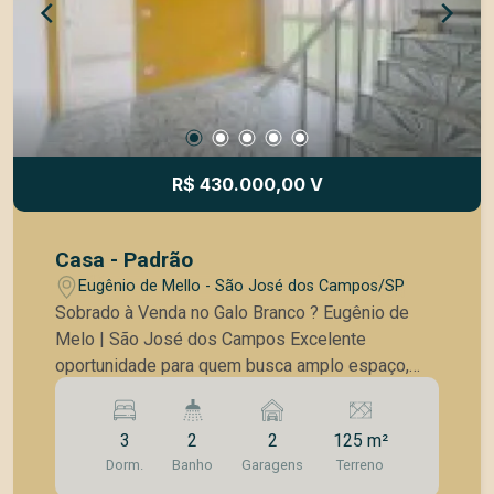
#JardimEsplanada #JardimEsplanadaII
#SaoJoseDosCampos #ImovelDeLuxo
#CasaComSuite #VarandaGourmet
#AltoPadraoSJC #ProximoAoColinas
#LocalizacaoPrivilegiada #MercadoImobiliario
#InvestimentoImobiliario #CasaEspacosa
#QualidadeDeVida
R$ 430.000,00 V
Casa - Padrão
Eugênio de Mello - São José dos Campos/SP
Sobrado à Venda no Galo Branco ? Eugênio de
Melo | São José dos Campos Excelente
oportunidade para quem busca amplo espaço,
conforto e localização estratégica em uma das
regiões que mais crescem em São José dos
3
2
2
125 m²
Campos. Localizado no bairro Galo Branco, em
Dorm.
Banho
Garagens
Terreno
Eugênio de Melo, o imóvel está próximo às