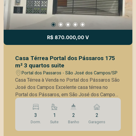
R$ 870.000,00 V
Casa Térrea Portal dos Pássaros 175
m² 3 quartos suite
Portal dos Passaros - São José dos Campos/SP
Casa Térrea à Venda no Portal dos Pássaros São
José dos Campos Excelente casa térrea no
Portal dos Pássaros, em São José dos Campos,
ideal para quem busca conforto, praticidade e
ambientes integrados em um projeto moderno e
3
1
2
2
funcional. O imóvel está construído em um
Dorm.
Suite
Banho
Garagens
terreno de 175 m² (7,00 x 25,00 m) e conta com
136 m² de área construída, muito bem