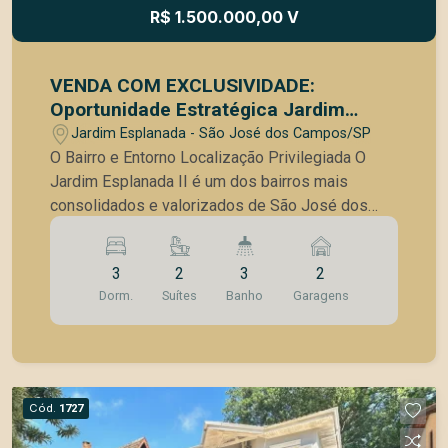
R$ 1.500.000,00 V
VENDA COM EXCLUSIVIDADE:
Oportunidade Estratégica Jardim
Esplanada II Localização Premium e
Jardim Esplanada - São José dos Campos/SP
Zona Mista
O Bairro e Entorno Localização Privilegiada O
Jardim Esplanada II é um dos bairros mais
consolidados e valorizados de São José dos
Campos. Sua infraestrutura completa e
arborizada oferece uma qualidade de vida
3
2
3
2
singular, unindo o charme residencial a uma rede
Dorm.
Suítes
Banho
Garagens
de serviços de altíssimo nível. -Conveniência
Extrema: Localizada na Rua Laurent Martins, ao
lado do Minuto Pão de Açúcar e da Drogaria São
Paulo. -Polo Educacional: Imóvel situado
exatamente em frente ao Colégio Anglo e a curta
Cód.
1727
distância do Poliedro, garantindo um fluxo
constante e qualificado de pessoas. -Acesso