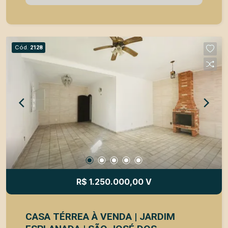
com 3 dormitórios, sendo 1 suíte com ótimo
espaço e privacidade, além de uma agradável
varanda que amplia a sensação de bem-estar e
proporciona momentos de relaxamento. A área
Cód.
2128
social é composta por salas amplas e integradas,
criando um ambiente acolhedor para receber
familiares e amigos. A cozinha possui ótimo
aproveitamento dos espaços e funcionalidade
para o dia a dia. Nos fundos, o destaque fica por
conta do espaço gourmet, ideal para
confraternizações e momentos especiais em
família. Destaques do imóvel: | Casa
assobradada | 3 dormitórios | 1 suíte |
Ambientes amplos e arejados | Varanda | Espaço
gourmet | Cozinha funcional | Sala de estar | Sala
R$ 1.250.000,00 V
de jantar | Área de serviço | 3 vagas de garagem
Localização privilegiada, próxima a
supermercados, escolas, farmácias, academias,
CASA TÉRREA À VENDA | JARDIM
restaurantes e com fácil acesso às principais