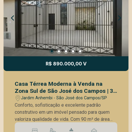
privilegiada. Entre em contato para mais
informações e agende uma visita!
R$ 890.000,00 V
Casa Térrea Moderna à Venda na
Zona Sul de São José dos Campos | 3
Quartos | Suíte com Closet | Área
Jardim Anhembi - São José dos Campos/SP
Gourmet
Conforto, sofisticação e excelente padrão
construtivo em um imóvel pensado para quem
valoriza qualidade de vida. Com 90 m² de área
construída em um terreno de 150 m² (6 x 25 m),