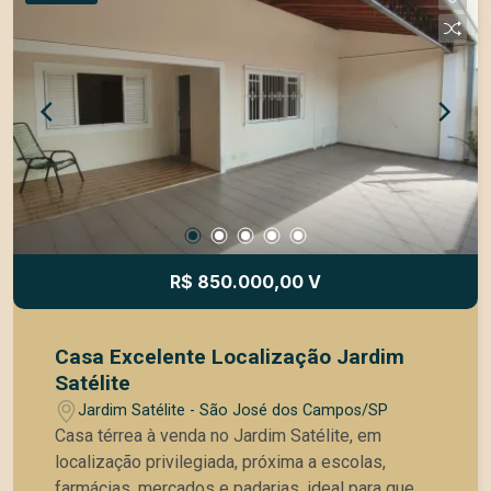
o 3º dormitório com porta de correr - Sala de
estar espaçosa - Cozinha, sala e quarto com
armários planejados - Piso em porcelanato -
Banheiro com box blindex - Área de serviço nos
fundos - Casa bem distribuída e arejada
Localização excelente na Zona Sul Próximo à
Faculdade Anhanguera, supermercados, postos
de gasolina, farmácias e com fácil acesso às
principais vias da região. Ideal para quem busca
praticidade e mobilidade no dia a dia. Entre em
contato para mais informações e agende sua
R$ 850.000,00 V
visita!
Casa Excelente Localização Jardim
Satélite
Jardim Satélite - São José dos Campos/SP
Casa térrea à venda no Jardim Satélite, em
localização privilegiada, próxima a escolas,
farmácias, mercados e padarias, ideal para quem