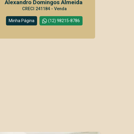
Alexandro Domingos Almeida
CRECI 241184 - Venda
Minha Página
(12) 98215-8786