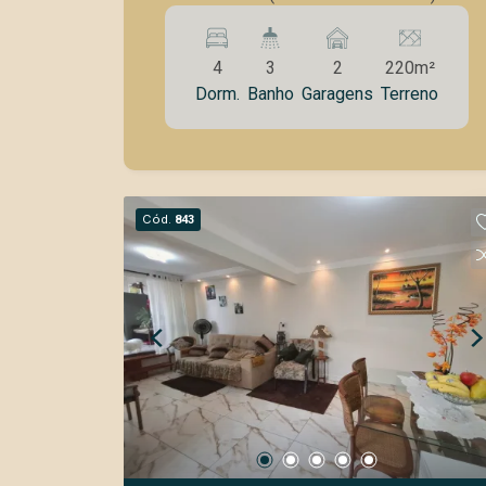
Sala de Jantar -WC Social -Cozinha
Planejada -Lavanderia -Churrasqueira,
4
3
2
220m²
Fogão a Lenha -2 Garagens Coberta -
Dorm.
Banho
Garagens
Terreno
Portão Eletrônico Os proprietários
analizam permuta por apto de 3
dormitórios até R$350.000,00
Cód.
843