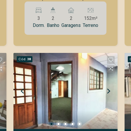
porcelanato na parte interna e externa
da casa, as casas possuem
3
2
2
152m²
infraestrutura de ar condicionado,
Dorm.
Banho
Garagens
Terreno
móveis planejados na cozinha, nos 2
dormitórios e suíte, no banheiro da
suíte e social. As venezianas são
automatizadas, portão automático, e
com boxes nos banheiros
Cód.
38