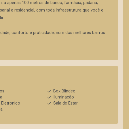
n, a apenas 100 metros de banco, farmácia, padaria,
rial e residencial, com toda infraestrutura que você e
ir.
ade, conforto e praticidade, num dos melhores bairros
ios
Box Blindex
ha
Iluminação
 Eletronico
Sala de Estar
da