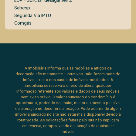
EDP - Solicitar desligamento
e contato direto com a natureza, sem abrir mão
Sabesp
das conveniências da cidade. Este é o lugar
Segunda Via IPTU
perfeito para quem busca qualidade de vida
Comgás
incomparável, onde cada detalhe foi pensado
para proporcionar bem-estar e momentos
inesquecíveis. Este é o seu convite para viver em
um mundo à parte, onde a tranquilidade e o
espaço se encontram em perfeita harmonia.
Agende sua visita e descubra o significado de
A Imobiliária informa que as mobílias e artigos de
viver com exclusividade e paz!
decoração são meramente ilustrativos - não fazem parte do
imóvel, exceto nos casos de imóveis mobiliados. A
imobiliária se reserva o direito de alterar qualquer
informação referente aos valores e dados de seus imóveis
sem aviso prévio. O valor anunciado do condomínio é
aproximado, podendo ser maior, menor ou mesmo passível
de alteração no decorrer da locação. Pode ocorrer de algum
imóvel anunciado no site não estar mais disponível devido à
rotatividade. As solicitações feitas pelo site não implicam
em reserva, compra, venda ou locação de quaisquer
imóveis.