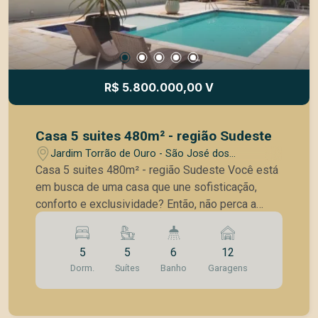
R$ 5.800.000,00 V
Casa 5 suites 480m² - região Sudeste
Jardim Torrão de Ouro - São José dos
Campos/SP
Casa 5 suites 480m² - região Sudeste Você está
em busca de uma casa que une sofisticação,
conforto e exclusividade? Então, não perca a
oportunidade de conhecer este incrível imóvel
localizado em São José dos Campos. -
5
5
6
12
Metragem de Terreno 5.012m²; - Metragem de
Dorm.
Suítes
Banho
Garagens
Construção 480m²; - 5 suítes, sendo 01 máster
com closet de 24m²; - Home teather completo; -
Cozinha com bancada de Silestone - Ar