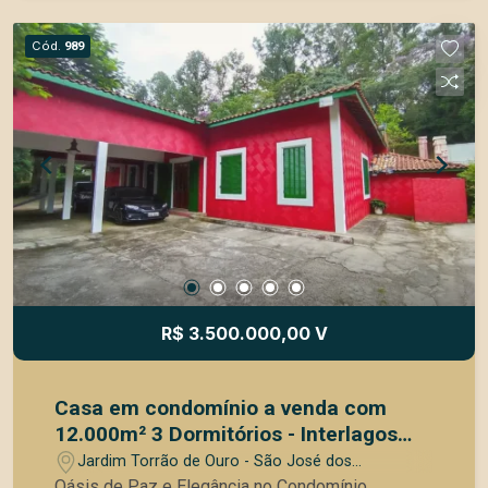
condicionado em todos os ambientes; - Sauna a
vapor; - Espaço gourmet com 130m²; - Campo de
Cód.
989
futebol society; - Estacionamento para 12 carros;
- Poço artesiano 4000 litros/ hora; - 24 tipos de
plantas frutíferas; - 6km do Shopping Colinas;
Venha conhecer esse incrível imóvel, sofisticado,
luxuoso e tranquilo para viver com sua família e
amigos! Observação: R$5.800,000,00 porteira
fechada R$5.200,000,00 Porteira aberta
R$ 3.500.000,00 V
Casa em condomínio a venda com
12.000m² 3 Dormitórios - Interlagos
SJC
Jardim Torrão de Ouro - São José dos
Campos/SP
Oásis de Paz e Elegância no Condomínio