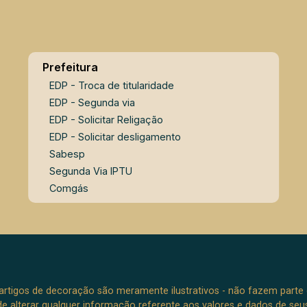
conferindo charme, durabilidade e um
excelente acabamento ao imóvel. A
garagem coberta acomoda até 3
veículos, garantindo mais segurança e
Prefeitura
comodidade. Um imóvel completo, que
EDP - Troca de titularidade
combina conforto, espaços bem
EDP - Segunda via
planejados e uma área de lazer ideal
EDP - Solicitar Religação
para quem deseja viver bons
EDP - Solicitar desligamento
momentos com a família e os amigos.
Sabesp
Destaques do imóvel: 170 m² de área
Segunda Via IPTU
construída; Terreno com 220 m²; 2
Comgás
dormitórios, sendo 1 suíte; Sala de
estar e sala de jantar; Jardim de
inverno; Lavanderia fechada; Piscina
Igui (3 x 6 m); Garagem coberta para 3
veículos. Agende sua visita e venha
conhecer de perto tudo o que este
e artigos de decoração são meramente ilustrativos - não fazem parte
imóvel tem a oferecer!
o de alterar qualquer informação referente aos valores e dados de se