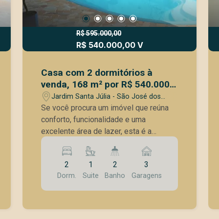
R$ 595.000,00
R$ 540.000,00 V
Casa com 2 dormitórios à
venda, 168 m² por R$ 540.000 -
Jardim Santa Júlia - São José
Jardim Santa Júlia - São José dos
dos Campos/SP
Campos/SP
Se você procura um imóvel que reúna
conforto, funcionalidade e uma
excelente área de lazer, esta é a
oportunidade ideal. Com 170 m² de área
construída em um terreno de 220 m², a
2
1
2
3
casa oferece ambientes amplos, bem
Dorm.
Suite
Banho
Garagens
distribuídos e pensados para
proporcionar praticidade e qualidade de
vida. Na área interna, o imóvel dispõe
de 2 dormitórios, sendo 1 suíte, além