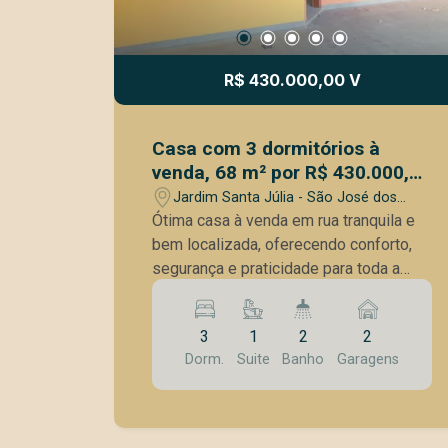
R$ 430.000,00 V
Casa com 3 dormitórios à
venda, 68 m² por R$ 430.000,00
- Jardim Santa Júlia - São José
Jardim Santa Júlia - São José dos
dos Campos/SP
Campos/SP
Ótima casa à venda em rua tranquila e
bem localizada, oferecendo conforto,
segurança e praticidade para toda a
família. Com espaços amplos e bem
distribuídos, é ideal para quem busca
3
1
2
2
qualidade de vida em um ambiente
Dorm.
Suite
Banho
Garagens
acolhedor. Características do imóvel: 3
dormitórios, sendo 1 suíte espaçosa
Sala ampla e bem iluminada Cozinha
funcional com ótimo aproveitamento de