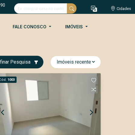
090
Cidades
FALE CONOSCO
IMÓVEIS
finar Pesquisa
Cód.
1003