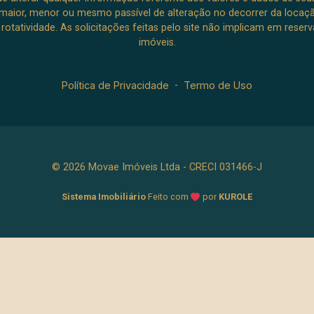
aior, menor ou mesmo passível de alteração no decorrer da locaç
à rotatividade. As solicitações feitas pelo site não implicam em rese
imóveis.
Política de Privacidade
-
Termo de Uso
© 2026 Movae Imóveis Ltda - CRECI 031466-J
Sistema Imobiliário
Feito com
por
KUROLE