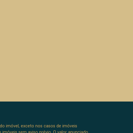
 do imóvel, exceto nos casos de imóveis
us imóveis sem aviso prévio. O valor anunciado