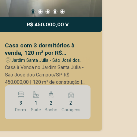
R$ 450.000,00 V
Casa com 3 dormitórios à
venda, 120 m² por R$
450.000,00 - Jardim Santa
Jardim Santa Júlia - São José dos
Júlia - São José dos
Campos/SP
Casa à Venda no Jardim Santa Júlia -
Campos/SP
São José dos Campos/SP R$
450.000,00 | 120 m² de construção |
175 m² de terreno Se você busca um lar
confortável, moderno e pronto para
3
1
2
2
morar, essa é a oportunidade ideal!
Dorm.
Suite
Banho
Garagens
Essa casa funcional e bem distribuída
conta com: 3 dormitórios, sendo 1 suíte
para mais privacidade; Sala e cozinha
integradas, proporcionando amplitude e