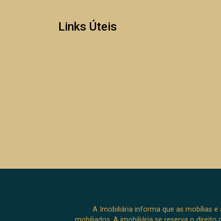
Links Úteis
A Imobiliária informa que as mobílias 
mobiliados. A imobiliária se reserva o direit