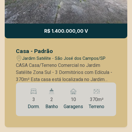
R$ 1.400.000,00 V
Casa - Padrão
Jardim Satélite - São José dos Campos/SP
CASA Casa/Terreno Comercial no Jardim
Satélite Zona Sul - 3 Dormitórios com Edícula -
370m² Esta casa está localizada no Jardim
Satélite, possui fácil acesso às principais vias
da cidade. Conheça um pouco mais das
3
2
10
370m²
características deste Imóvel CASA PRINCIPAL -
Dorm.
Banho
Garagens
Terreno
370 m² de Terreno com parte da frente em
aclive - Área Comercial ou residencial com nível
acima da rua - 125m² de Construção - 2
Dormitórios - Banheiro - Sala - Copa - Cozinha -