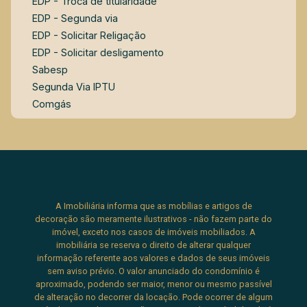
EDP - Troca de titularidade
EDP - Segunda via
EDP - Solicitar Religação
EDP - Solicitar desligamento
Sabesp
Segunda Via IPTU
Comgás
A Imobiliária informa que as mobílias e artigos de
decoração são meramente ilustrativos - não fazem parte do
imóvel, exceto nos casos de imóveis mobiliados. A
imobiliária se reserva o direito de alterar qualquer
informação referente aos valores e dados de seus imóveis
sem aviso prévio. O valor anunciado do condomínio é
aproximado, podendo ser maior, menor ou mesmo passível
de alteração no decorrer da locação. Pode ocorrer de algum