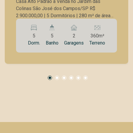
Casa Alto Padrão à Venda no Jardim das
Colinas São José dos Campos/SP R$
2.900.000,00 | 5 Dormitórios | 280 m² de área
construída Apresentamos esta residência
exclusiva de alto padrão, localizada em um dos
5
5
2
360m²
bairros mais valorizados e seguros de São
Dorm.
Banho
Garagens
Terreno
José dos Campos: o Jardim das Colinas. Com
280 m² de área construída, esta casa foi
projetada para oferecer o máximo de conforto,
sofisticação e funcionalidade para sua família.
Características do Imóvel: 5 dormitórios amplos,
sendo 3 suítes, incluindo uma suíte master com
closet e varanda privativa; Sala de estar com pé-
direito duplo e grandes aberturas de vidro,
proporcionando iluminação natural e ventilação
cruzada; Sala de jantar integrada à área gourmet
e à cozinha planejada com acabamentos de alto
padrão; Espaço gourmet completo com
churrasqueira, ideal para receber convidados;