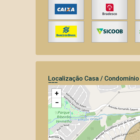
Localização Casa / Condomíni
+
−