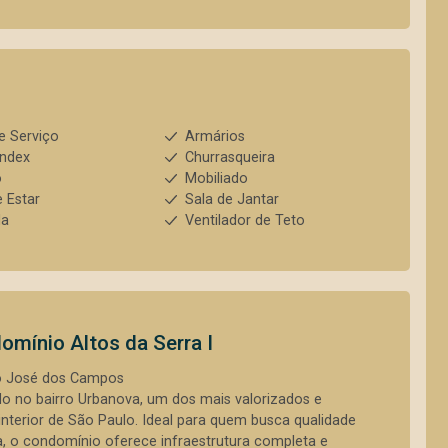
e Serviço
Armários
index
Churrasqueira
o
Mobiliado
e Estar
Sala de Jantar
da
Ventilador de Teto
omínio Altos da Serra I
ão José dos Campos
do no bairro Urbanova, um dos mais valorizados e
nterior de São Paulo. Ideal para quem busca qualidade
, o condomínio oferece infraestrutura completa e