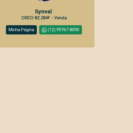
Synval
CRECI 82.284F - Venda
Minha Página
(12) 99767-8090