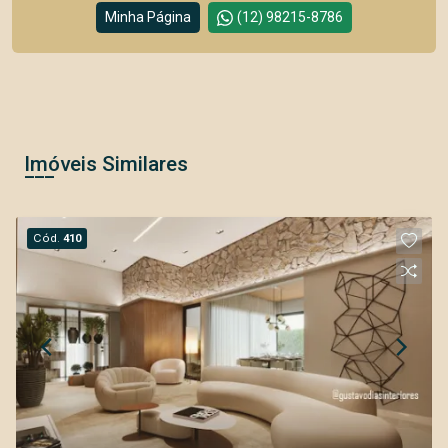
Minha Página
(12) 98215-8786
Imóveis Similares
Cód.
410