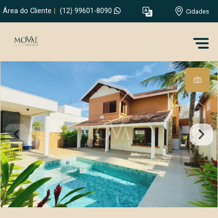
Área do Cliente
|
(12) 99601-8090
Cidades