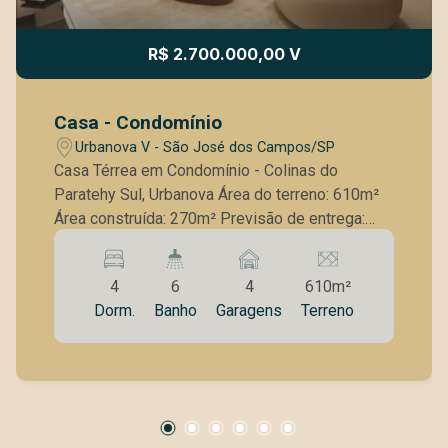
R$ 2.700.000,00 V
Casa - Condomínio
Urbanova V - São José dos Campos/SP
Casa Térrea em Condomínio - Colinas do
Paratehy Sul, Urbanova Área do terreno: 610m²
Área construída: 270m² Previsão de entrega:
Maio de 2025 Destaques do imóvel: Casa térrea
com design moderno e totalmente integrada
4
6
4
610m²
Elevador instalado para acesso facilitado da
Dorm.
Banho
Garagens
Terreno
garagem à casa 4 suítes, sendo uma reversível
para escritório 6 banheiros, incluindo: Banheiros
das suítes Lavabo Banheiro social Banheiro de
apoio à piscina Diferenciais exclusivos: Área
íntima do casal com ampla varanda e spa
privativo (jacuzzi externa) Piscina com cascata