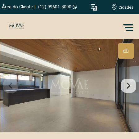
Área do Cliente
|
(12) 99601-8090
Cidades