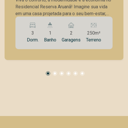
Residencial Reserva Aruanã! Imagine sua vida
em uma casa projetada para o seu bem-estar,
com tecnologia de ponta e atenção aos detalhes
que fazem a diferença. Apresentamos esta
3
1
2
250m²
LINDA CASA INTELIGENTE, pronta para te
Dorm.
Banho
Garagens
Terreno
surpreender em cada ambiente. Localizada em
região em plena valorização, com fácil acesso
pela via Cambuí. 268m² de área construída em
um terreno plano de 250m². 3 SUÍTES de alto
padrão (a master com closet) e escritório
reversível. Área gourmet aconchegante e prática
área de serviço. Piscina aquecida com sistema
de aquecimento solar automatizado. Ambientes
integrados com pé direito elevado na sala de TV,
jantar e cozinha. Acabamentos impecáveis e
infraestrutura completa. Fachada moderna e
exclusiva com janelas automáticas nos quartos.
Moderno sistema de iluminação com Moderno