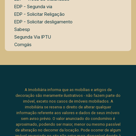
EDP - Segunda via
EDP - Solicitar Religação
EDP - Solicitar desligamento
Sabesp
Segunda Via IPTU
Comgás
A Imobiliária informa que as mobílias e artigos de
decoração são meramente ilustrativos - não fazem parte do
imóvel, exceto nos casos de imóveis mobiliados. A
imobiliária se reserva o direito de alterar qualquer
informação referente aos valores e dados de seus imóveis
sem aviso prévio. O valor anunciado do condomínio é
aproximado, podendo ser maior, menor ou mesmo passível
de alteração no decorrer da locação. Pode ocorrer de algum
imóvel anunciado no site não estar mais disponível devido à