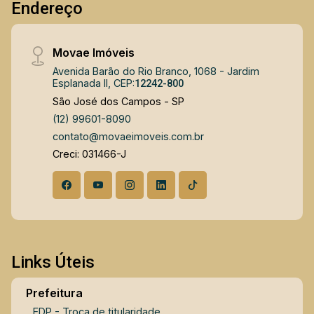
Endereço
sistema de iluminação com TODAS AS LUZES
EM LED, proporcionando economia e elegância.
E mais: Automação Completa: Controle de
Movae Imóveis
iluminação, persianas, ar condicionado e home
Avenida Barão do Rio Branco, 1068 - Jardim
theater por celular ou Alexa. Rede MESH de
Esplanada II, CEP:
12242-800
Internet: Sinal Wi-Fi forte e estável em todos os
São José dos Campos - SP
ambientes. Não perca esta oportunidade única!
(12) 99601-8090
contato@movaeimoveis.com.br
Creci: 031466-J
Links Úteis
Prefeitura
EDP - Troca de titularidade