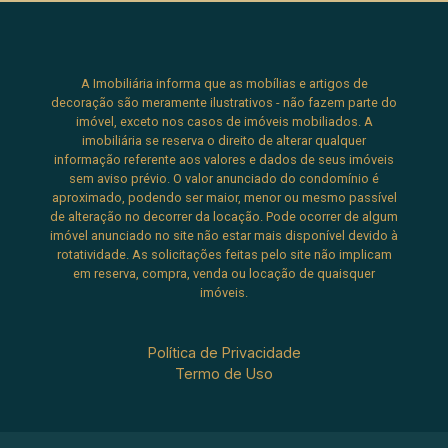
isopor para proteção contra umidade.
Diferenciais construtivos e técnicos Pias em
porcelanato de primeira linha em toda a
A Imobiliária informa que as mobílias e artigos de
residência. Boiler Heliotek com capacidade para
decoração são meramente ilustrativos - não fazem parte do
400 litros. Sistema elétrico independente por
imóvel, exceto nos casos de imóveis mobiliados. A
pavimento, com quadros individuais, proteção
imobiliária se reserva o direito de alterar qualquer
informação referente aos valores e dados de seus imóveis
DR e duas barras de aterramento. Pontos de
sem aviso prévio. O valor anunciado do condomínio é
energia em 110 e 220 volts. Duas caixas d?água
aproximado, podendo ser maior, menor ou mesmo passível
de 750 litros. Esquadrias de alumínio linhas Gold
de alteração no decorrer da locação. Pode ocorrer de algum
e Suprema. Tampas de alumínio nas caixas de
imóvel anunciado no site não estar mais disponível devido à
rotatividade. As solicitações feitas pelo site não implicam
serviço (Sabesp, EDP e Comgás). O condomínio
em reserva, compra, venda ou locação de quaisquer
O Residencial Jaguary oferece lazer completo,
imóveis.
segurança e excelente padrão urbanístico.
Quadras de tênis em saibro Pista de skate
Política de Privacidade
Playground Quadra de futsal Quadra de vôlei de
Termo de Uso
areia Campo de futebol society com grama
sintética Espaço para festas e eventos