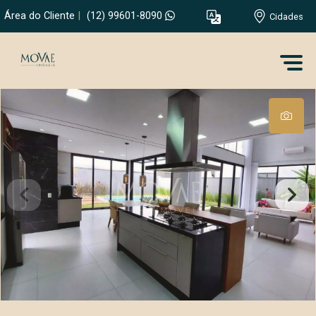
Área do Cliente
|
(12) 99601-8090
Cidades