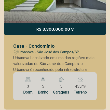
R$ 3.300.000,00 V
Casa - Condomínio
Urbanova - São José dos Campos/SP
Urbanova Localizado em uma das regiões mais
valorizadas de São José dos Campos, o
Urbanova é reconhecido pela infraestrutura
completa, planejamento urbano, segurança e
qualidade de vida. O bairro oferece fácil acesso
3
5
5
455m²
às principais vias da cidade, proximidade com
Dorm.
Banho
Garagens
Terreno
universidades, centros comerciais, serviços e
uma vista privilegiada para a Serra da
Mantiqueira, sendo referência em alto padrão