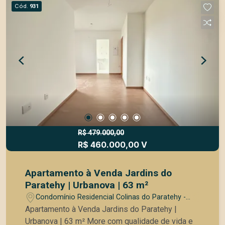
Área de serviço funcional 2 vagas de garagem
Cód.
931
Diferenciais Exclusivos: Varanda aconchegante
Andar alto, com ótima vista Ambientes bem
iluminados e arejados Lazer e Comodidades do
Condomínio: Portaria 24h, garantindo segurança e
tranquilidade Piscinas adulto e infantil Academia
bem equipada Salão de festas e salão de jogos
Churrasqueira para momentos especiais Quadra
poliesportiva Playground infantil Venha conhecer
esse incrível apartamento e aproveite essa
oportunidade única!
R$ 479.000,00
R$ 460.000,00 V
Apartamento à Venda Jardins do
Paratehy | Urbanova | 63 m²
Condomínio Residencial Colinas do Paratehy -
São José dos Campos/SP
Apartamento à Venda Jardins do Paratehy |
Urbanova | 63 m² More com qualidade de vida e