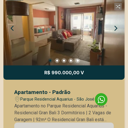
Cozinha planejada 2 Banheiros Área de serviço 3
Vagas de garagem Diferenciais Exclusivos: Maior
hobby box do condomínio Varanda gourmet
Lavabo Banheiros com box Blindex e gabinetes
Ar-condicionado nos quartos e na sala Área de
serviço com gabinete Lazer no Condomínio:
Piscina Salão de festas Academia Venha
conhecer esse incrível apartamento e aproveite
essa oportunidade única!
R$ 990.000,00 V
Apartamento - Padrão
Parque Residencial Aquarius - São José dos
Campos/SP
Apartamento no Parque Residencial Aquarius -
Residencial Gran Bali 3 Dormitórios | 2 Vagas de
Garagem | 92m² O Residencial Gran Bali está
situado no Parque Residencial Aquarius, em uma