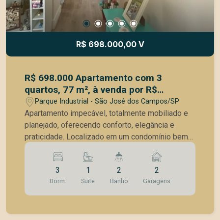
R$ 698.000,00 V
R$ 698.000 Apartamento com 3
quartos, 77 m², à venda por R$
698.000- Parque Industrial - São José
Parque Industrial - São José dos Campos/SP
dos Campos/SP
Apartamento impecável, totalmente mobiliado e
planejado, oferecendo conforto, elegância e
praticidade. Localizado em um condomínio bem
estruturado, sua sacada está posicionada para
dentro do condomínio, garantindo mais
3
1
2
2
privacidade e tranquilidade. Características do
Dorm.
Suite
Banho
Garagens
imóvel: 3 dormitórios, sendo que um foi
convertido em um amplo closet, otimizando o
espaço; 2 banheiros, incluindo a suíte, ambos
bem equipados e modernos; 77 m² de área