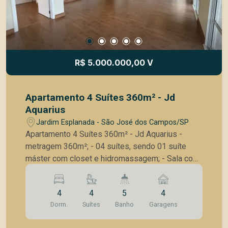
R$ 5.000.000,00 V
Apartamento 4 Suítes 360m² - Jd
Aquarius
Jardim Esplanada - São José dos Campos/SP
Apartamento 4 Suítes 360m² - Jd Aquarius -
metragem 360m²; - 04 suítes, sendo 01 suíte
máster com closet e hidromassagem; - Sala com
02 ambientes; - Sala de jantar estar; - Sala para
TV - Lareira; - Cozinha ampla com planejados; -
4
4
5
4
Varanda Gourmet com churrasqueira - Andar alto
Dorm.
Suítes
Banho
Garagens
com uma vista deslumbrante; - Vista livre e
definitiva; - Hall privativo; - 4 vagas de garagem