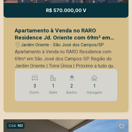
ao verde e à tranquilidade do Urbanova, sem abrir
mão da proximidade com comércio, serviços e
R$ 570.000,00 V
vias de acesso da cidade. Excelente
oportunidade para morar ou investir!
Apartamento à Venda no RARO
Residence Jd. Oriente com 69m² em
São José dos Campos-SP.
Jardim Oriente - São José dos Campos/SP
Apartamento à Venda no RARO Residence com
69m² em São José dos Campos-SP. Região do
Jardim Oriente | Torre Única | Próximo a tudo que
você precisa! Detalhes do Imóvel: - 69 m² de
área privativa - 3 dormitórios sendo uma Suíte - 2
3
1
2
1
banheiros - 2 varandas - 1 vaga de garagem
Dorm.
Suite
Banho
Garagem
coberta - A 400metros do Shopping Oriente -
Andar alto Diferenciais Acesso com asfalto Água
Brinquedoteca Churrasqueira(s) coletiva(s) Rede
de tratamento de esgoto Guarita Portão
eletrônico Salão de festas Salão de jogos
Cód.
922
Segurança 24h Academia Ficha Técnica do