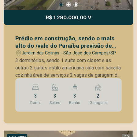
R$ 1.290.000,00 V
Prédio em construção, sendo o mais
alto do /vale do Paraíba previsão de
entrega 30/04/2026
Jardim das Colinas - São José dos Campos/SP
3 dormitórios, sendo 1 suíte com closet e as
outras 2 suítes estilo americana sala com sacada
cozinha área de serviços 2 vagas de garagem de
gaveta hoby box com 2 m3 lazer de clube
3
3
3
2
Dorm.
Suítes
Banho
Garagens
Cód.