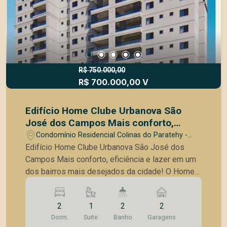
externa 2 Churrasqueiras Espaço gourmet Salão
de festas adulto e infantil Sala de estudos
Piscina adulto e infantil Playground Quadra
Brinquedoteca Salão de jogos Cinema Spa
Espaço mulher Não perca esta oportunidade!
Agende sua visita e venha conhecer!
R$ 750.000,00
R$ 700.000,00 V
Edifício Home Clube Urbanova São
José dos Campos Mais conforto,
eficiência e lazer em um dos bairros
Condomínio Residencial Colinas do Paratehy -
mais desejados da cidade!
São José dos Campos/SP
Edifício Home Clube Urbanova São José dos
Campos Mais conforto, eficiência e lazer em um
dos bairros mais desejados da cidade! O Home
Clube Urbanova é um empreendimento
residencial completo, ideal para quem valoriza
2
1
2
2
qualidade de vida, conforto e modernidade.
Dorm.
Suite
Banho
Garagens
Localizado no bairro Urbanova, em São José dos