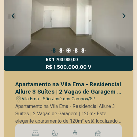
TV - Sala de espera - Sala de reuniões - Studio -
Sala de Bem-estar - Placas solares no prédio
Próximo aos melhores Restaurantes, Farmácias,
Supermercados, Padarias, Lojas, Parque
Vicentina Aranha e Parque Santos Dumont. Fácil
acesso as principais vias da cidade, Dutra e Anel
viário.
R$ 1.700.000,00
R$ 1.500.000,00 V
Apartamento na Vila Ema - Residencial
Allure 3 Suítes | 2 Vagas de Garagem |
120m²
Vila Ema - São José dos Campos/SP
Apartamento na Vila Ema - Residencial Allure 3
Suítes | 2 Vagas de Garagem | 120m² Este
elegante apartamento de 120m² está localizado
no Residencial Allure, um dos mais desejados da
Vila Ema, oferecendo: Descrição do imóvel: 3