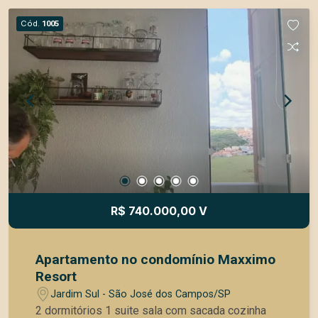
privativa, distribuídos de forma funcional e
Cód.
1005
aconchegante; Todo mobiliado com móveis
planejados, garantindo sofisticação e praticidade;
Garagem com 2 vagas, oferecendo mais
comodidade e segurança. Este apartamento é
ideal para quem busca um lar pronto para morar,
com acabamento de qualidade e excelente
aproveitamento dos espaços. Agende sua visita
e venha conhecer essa oportunidade única!
R$ 740.000,00 V
Apartamento no condomínio Maxximo
Resort
Jardim Sul - São José dos Campos/SP
2 dormitórios 1 suite sala com sacada cozinha