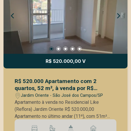
- Portaria com guarita e eclusa de segurança -
Vagas para visitantes - Ventilação natural nos
ambientes - Infraestrutura para ar-condicionado -
Tomadas USB nos quartos - Espaço fitness -
Área gourmet com parrilla e churrasqueira
Localização Estratégica Facilidades próximas: -
Supermercado Shibata - Shopping Jardim Oriente
- Colégio Anchieta Ideal para quem busca
praticidade, segurança e conforto em uma das
R$ 520.000,00 V
regiões com maior valorização de São José dos
Campos.
R$ 520.000 Apartamento com 2
quartos, 52 m², à venda por R$
520.000- Jardim Oriente - São José
Jardim Oriente - São José dos Campos/SP
dos Campos/SP
Apartamento à venda no Residencial Like
(Reflora) Jardim Oriente R$ 520.000,00
Apartamento no último andar (11º), com 51m²
bem distribuídos: 2 dormitórios, sendo 1 suíte
Sala de estar e jantar integradas Cozinha