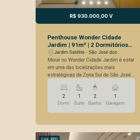
Espaço juvenil; - Horta com herbário.
Um imóvel ideal para quem busca
R$ 930.000,00 V
conforto, modernidade e qualidade de
vida em um ambiente acolhedor. Entre
em contato e agenda a sua visita!
Penthouse Wonder Cidade
Jardim | 91m² | 2 Dormitórios
sendo 1 suíte | Terraço Amplo |
Jardim Satélite - São José dos
Planejados | Próximo ao
Campos/SP
Morar no Wonder Cidade Jardim é estar
Shopping Vale Sul
em uma das localizações mais
estratégicas da Zona Sul de São José
dos Campos. O empreendimento está a
poucos passos do Vale Sul Shopping,
2
1
2
1
permitindo realizar diversas atividades
Dorm.
Suite
Banho
Garagem
do dia a dia com praticidade, além de
estar próximo à ACM, supermercados,
farmácias, restaurantes, escolas e uma
ampla rede de serviços. Sua
localização na Avenida Cidade Jardim
Cód.
2211