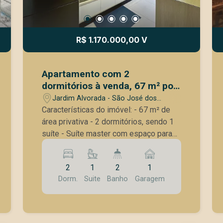
R$ 1.170.000,00 V
Apartamento com 2
dormitórios à venda, 67 m² por
R$ 1.170.000,00 - Jardim
Jardim Alvorada - São José dos
Aquarius - São José dos
Campos/SP
Características do imóvel: - 67 m² de
Campos/SP
área privativa - 2 dormitórios, sendo 1
suíte - Suíte master com espaço para
home office, ideal para quem trabalha
ou estuda em casa - Banheiro social
2
1
2
1
com box Blindex e armário planejado -
Dorm.
Suite
Banho
Garagem
Sala de estar e jantar integradas -
Varanda gourmet integrada - Móveis
planejados, que oferecem praticidade,
organização e excelente