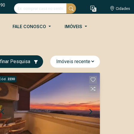
090
Cidades
FALE CONOSCO
IMÓVEIS
finar Pesquisa
Cód.
2230