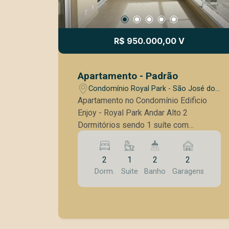
R$ 950.000,00 V
Apartamento - Padrão
Condomínio Royal Park - São José dos
Campos/SP
Apartamento no Condomínio Edificio
Enjoy - Royal Park Andar Alto 2
Dormitórios sendo 1 suíte com
armários planejados 1 Banheiro Social
com gabinete e Box Cozinha americana
2
1
2
2
com armários planejados Varanda
Dorm.
Suite
Banho
Garagens
gourmet com churrasqueira e
fechamento em tela Varanda técnica
para ar condicionado Ponto de ar nos
dormitórios Piso porcelanato Tela de
proteção nas janelas Condomínio