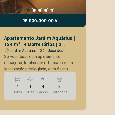
R$ 930.000,00 V
Apartamento Jardim Aquárius |
124 m² | 4 Dormitórios | 2
Vagas Paralelas | Pronto para
Jardim Aquárius - São José dos
Morar
Campos/SP
Se você busca um apartamento
espaçoso, totalmente reformado e em
localização privilegiada, esta é uma
excelente oportunidade. Ao lado do
Tauste e próximo a escolas, farmácias,
4
1
4
2
comércios e serviços, este imóvel
Dorm.
Suite
Banho
Garagens
reúne conforto, segurança e praticidade
para toda a família. Diferenciais do
imóvel | 124 m² de área útil | 4
dormitórios | 4 banheiros | Sala ampla