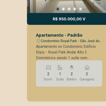
R$ 950.000,00 V
Apartamento - Padrão
Condomínio Royal Park - São José dos
Campos/SP
Apartamento no Condomínio Edificio
Enjoy - Royal Park Andar Alto 2
Dormitórios sendo 1 suíte com
armários planejados 1 Banheiro Social
com gabinete e Box Cozinha americana
2
1
2
2
com armários planejados Varanda
Dorm.
Suite
Banho
Garagens
gourmet com churrasqueira e
fechamento em tela Varanda técnica
para ar condicionado Ponto de ar nos
dormitórios Piso porcelanato Tela de
proteção nas janelas Condomínio