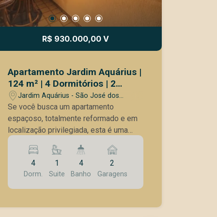
R$ 930.000,00 V
Apartamento Jardim Aquárius |
124 m² | 4 Dormitórios | 2
Vagas Paralelas | Pronto para
Jardim Aquárius - São José dos
Morar
Campos/SP
Se você busca um apartamento
espaçoso, totalmente reformado e em
localização privilegiada, esta é uma
excelente oportunidade. Ao lado do
Tauste e próximo a escolas, farmácias,
4
1
4
2
comércios e serviços, este imóvel
Dorm.
Suite
Banho
Garagens
reúne conforto, segurança e praticidade
para toda a família. Diferenciais do
imóvel | 124 m² de área útil | 4
dormitórios | 4 banheiros | Sala ampla