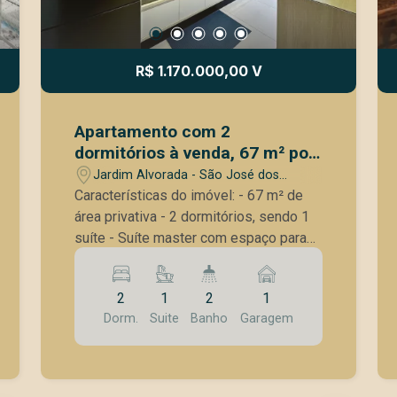
R$ 1.170.000,00 V
Apartamento com 2
dormitórios à venda, 67 m² por
R$ 1.170.000,00 - Jardim
Jardim Alvorada - São José dos
Aquarius - São José dos
Campos/SP
Características do imóvel: - 67 m² de
Campos/SP
área privativa - 2 dormitórios, sendo 1
suíte - Suíte master com espaço para
home office, ideal para quem trabalha
ou estuda em casa - Banheiro social
2
1
2
1
com box Blindex e armário planejado -
Dorm.
Suite
Banho
Garagem
Sala de estar e jantar integradas -
Varanda gourmet integrada - Móveis
planejados, que oferecem praticidade,
organização e excelente