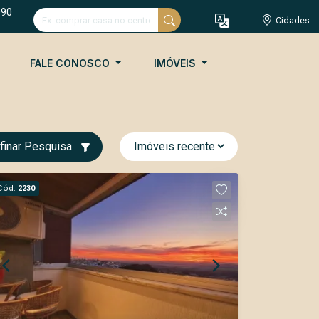
090
Cidades
FALE CONOSCO
IMÓVEIS
finar Pesquisa
Cód.
2230