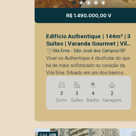
Espaço juvenil; - Horta com herbário.
Um imóvel ideal para quem busca
R$ 1.490.000,00 V
conforto, modernidade e qualidade de
vida em um ambiente acolhedor. Entre
em contato e agenda a sua visita!
Edifício Authentique | 144m² | 3
Suítes | Varanda Gourmet | Vila
Ema
Vila Ema - São José dos Campos/SP
Viver no Authentique é desfrutar do que
há de mais sofisticado no coração da
Vila Ema. Situado em um dos bairros
mais charmosos e valorizados de São
José dos Campos, este imóvel oferece
3
3
4
2
a conveniência de fazer tudo a pé ? de
Dorm.
Suítes
Banho
Garagens
padarias gourmet a centros médicos de
excelência ? sem abrir mão do conforto
de um condomínio clube completo. Com
uma arquitetura imponente e
acabamento de alto padrão, é a escolha
Cód.
2205