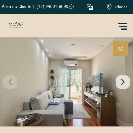
Área do Cliente
|
(12) 99601-8090
Cidades