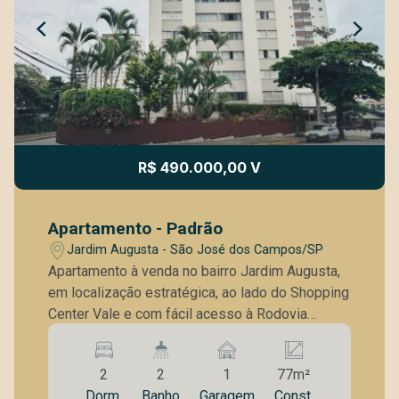
R$ 490.000,00 V
Apartamento - Padrão
Jardim Augusta - São José dos Campos/SP
Apartamento à venda no bairro Jardim Augusta,
em localização estratégica, ao lado do Shopping
Center Vale e com fácil acesso à Rodovia
Presidente Dutra. A região conta com ampla
infraestrutura, estando próxima à Linha Verde,
2
2
1
77m²
CTA e diversas escolas, proporcionando
Dorm.
Banho
Garagem
Const.