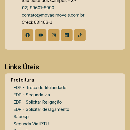
São José dos Campos - SP
às necessidades de toda a família. Trata-se de
(12) 99601-8090
uma excelente oportunidade para quem busca
contato@movaeimoveis.com.br
morar em uma região valorizada, com fácil
Creci: 031466-J
mobilidade e acesso a serviços essenciais,
além de contar com a flexibilidade de um
espaço adicional para trabalho ou adaptação
conforme o estilo de vida.
Links Úteis
Prefeitura
EDP - Troca de titularidade
EDP - Segunda via
EDP - Solicitar Religação
EDP - Solicitar desligamento
Sabesp
Segunda Via IPTU