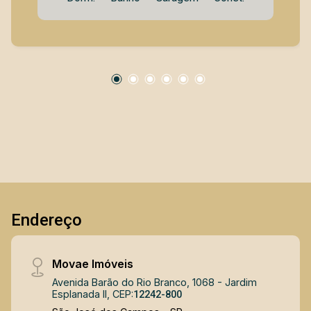
praticidade no dia a dia. O imóvel possui 77 m²
de área privativa, distribuídos em dois
dormitórios, dois banheiros e um terceiro
ambiente reversível, ideal para escritório, home
office ou até mesmo um quarto adicional,
conforme a necessidade. Os espaços são bem
planejados, oferecendo funcionalidade e
conforto. Localizado em andar alto, o
apartamento conta com vista livre, excelente
ventilação e ótima iluminação natural,
características que valorizam ainda mais o
imóvel. Apresenta acabamento de qualidade,
com piso vinílico nas áreas sociais,
Endereço
proporcionando aconchego e modernidade, e
porcelanato na cozinha, que também dispõe de
área de serviço funcional. O Condomínio
Movae Imóveis
Camboriú oferece estrutura de lazer e
Avenida Barão do Rio Branco, 1068 - Jardim
comodidade, incluindo piscina, salão de festas,
Esplanada II, CEP:
12242-800
churrasqueira, elevador e bicicletário, atendendo