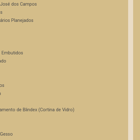
ão José dos Campos
es
rios Planejados
s Embutidos
ado
os
m
amento de Blindex (Cortina de Vidro)
 Gesso