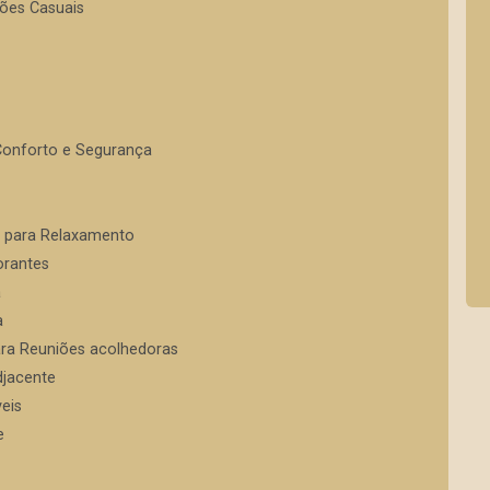
iões Casuais
Conforto e Segurança
a para Relaxamento
orantes
a
a
ara Reuniões acolhedoras
djacente
eis
e