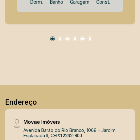
Dorm.
Banho
Garagem
Const.
garagem coberta - A 400 metros do Shopping
Oriente - Andar alto Diferenciais Acesso com
asfalto Água Brinquedoteca Churrasqueira(s)
coletiva(s) Rede de tratamento de esgoto
Guarita Portão eletrônico Salão de festas Salão
de jogos Segurança 24h Academia Ficha Técnica
do Empreendimento: - Torre única com 2
elevadores - Portaria com guarita e eclusa de
segurança - Vagas para visitantes - Ventilação
natural nos ambientes - Infraestrutura para ar-
condicionado - Tomadas USB nos quartos -
Espaço fitness - Área gourmet com parrilla e
churrasqueira Localização Estratégica
Endereço
Facilidades próximas: - Supermercado Shibata -
Shopping Jardim Oriente - Colégio Anchieta
Ideal para quem busca praticidade, segurança e
Movae Imóveis
conforto em uma das regiões com maior
Avenida Barão do Rio Branco, 1068 - Jardim
valorização de São José dos Campos.
Esplanada II, CEP:
12242-800