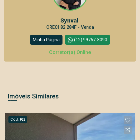
Synval
CRECI 82.284F - Venda
Minha Página
(12) 99767-8090
Corretor(a) Online
Imóveis Similares
Cód.
922