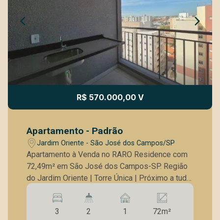
R$ 570.000,00 V
Apartamento - Padrão
Jardim Oriente - São José dos Campos/SP
Apartamento à Venda no RARO Residence com
72,49m² em São José dos Campos-SP. Região
do Jardim Oriente | Torre Única | Próximo a tudo
que você precisa! Detalhes do Imóvel: - 72,49
m² de área privativa - 3 dormitórios sendo uma
3
2
1
72m²
Suíte - 2 banheiros - 2 varandas - 1 vaga de