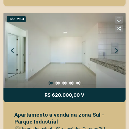
Banheiro com box blindex 1 vaga de garagem
coberta Apartamento bem distribuído, funcional e
pronto para morar, ideal para quem busca
Cód.
2153
conforto, praticidade e boa localização. Entre em
contato para mais informações e agende sua
visita!
R$ 620.000,00 V
Apartamento a venda na zona Sul -
Parque Industrial
Parque Industrial - São José dos Campos/SP