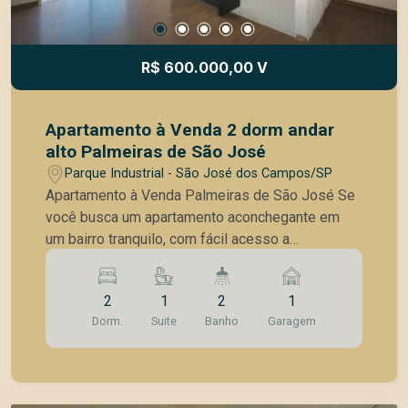
R$ 600.000,00 V
Apartamento à Venda 2 dorm andar
alto Palmeiras de São José
Parque Industrial - São José dos Campos/SP
Apartamento à Venda Palmeiras de São José Se
você busca um apartamento aconchegante em
um bairro tranquilo, com fácil acesso a
comércios, serviços e às principais vias da
cidade, esta é uma excelente oportunidade. O
2
1
2
1
imóvel está localizado no Palmeiras de São
Dorm.
Suite
Banho
Garagem
José, uma região prática, completa e valorizada.
Sobre o Apartamento Andar Alto com sol da
manha 2 dorm, suíte com armários planejados e
piso laminados Cozinha americana, com armarios