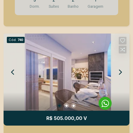
Campos, com fácil acesso às principais vias da
Dorm.
Suítes
Banho
Garagem
cidade. Características do Imóvel 62m² de área
útil 3 quartos, sendo 2 suítes Sala integrada
Cozinha prática e funcional 2 Banheiros Varanda
gourmet Área de serviço Sol da manhã 1 Vaga de
garagem Diferenciais Exclusivos Isolamento
Cód.
740
acústico para maior conforto Infraestrutura pronta
para instalação de ar condicionado Janelas dos
quartos com persianas blackout Mais de 30 itens
de lazer no condomínio Lazer no Condomínio
Complexo aquático completo Coworking
moderno Espaço Master Chef Grill Fitness
externo e interno completo Suporte para
carregamento de carro elétrico Área para lavagem
de carros Espaço pet e petcare. Que tal agendar
uma visita e conhecer este imóvel hoje mesmo?
R$ 505.000,00 V