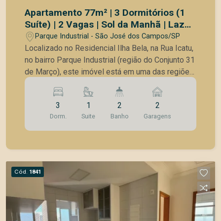
Apartamento 77m² | 3 Dormitórios (1
Suíte) | 2 Vagas | Sol da Manhã | Lazer
Completo | Parque Industrial | SJC
Parque Industrial - São José dos Campos/SP
Localizado no Residencial Ilha Bela, na Rua Icatu,
no bairro Parque Industrial (região do Conjunto 31
de Março), este imóvel está em uma das regiões
mais estratégicas de São José dos Campos.
Bairro consolidado, com perfil residencial,
3
1
2
2
excelente infraestrutura e fácil acesso à Rodovia
Dorm.
Suite
Banho
Garagens
Presidente Dutra, ideal para quem busca
praticidade no dia a dia e mobilidade. Um
apartamento totalmente reformado, moderno e
pronto para morar, ideal para quem não quer dor
de cabeça com obra e já busca conforto imediato.
Cód.
1841
Diferenciais do apartamento: 77 m² muito bem
distribuídos Sol da manhã (mais conforto térmico
e iluminação natural) 3 dormitórios sendo 1 suíte
1 dormitório adaptado para closet ou escritório