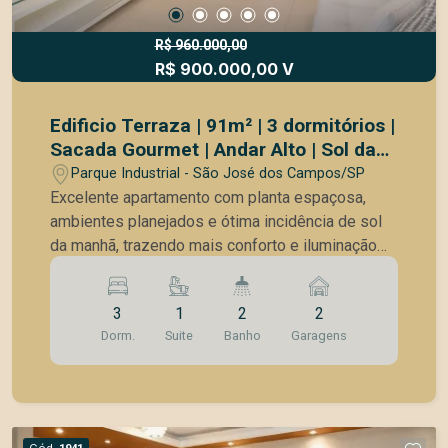
R$ 960.000,00
R$ 900.000,00 V
Edificio Terraza | 91m² | 3 dormitórios |
Sacada Gourmet | Andar Alto | Sol da
manhã
Parque Industrial - São José dos Campos/SP
Excelente apartamento com planta espaçosa,
ambientes planejados e ótima incidência de sol
da manhã, trazendo mais conforto e iluminação
natural para o dia a dia. Destaques do imóvel: *
91m² de área privativa * 3 dormitórios, sendo 1
3
1
2
2
suíte * Móveis planejados * Sala de estar e jantar
Dorm.
Suite
Banho
Garagens
integradas * Sacada gourmet * Cozinha funcional
* Andar alto * Sol da manhã Lazer no Condominio:
* Salão de festas * Academia * Salão de jogos *
Sauna * Brinquedoteca * Mercadinho * Lavanderia
Ideal para quem busca conforto, praticidade e
Cód.