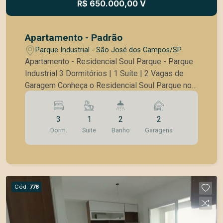
R$ 650.000,00 V
Apartamento - Padrão
Parque Industrial - São José dos Campos/SP
Apartamento - Residencial Soul Parque - Parque
Industrial 3 Dormitórios | 1 Suíte | 2 Vagas de
Garagem Conheça o Residencial Soul Parque no
Parque Industrial em São José dos Campos, uma
oportunidade imperdível para viver com conforto
3
1
2
2
e praticidade! Este charmoso apartamento de
Dorm.
Suite
Banho
Garagens
73m² está estrategicamente localizado próximo
a comércios, escolas, shoppings,
supermercados, lojas de conveniência, além de
ter fácil acesso às principais vias de acesso da
cidade. Características do Imóvel: 73m² 3
Cód.
778
Dormitórios, sendo um suíte Sala Cozinha com
conceito aberto 1 Banheiro social Área de
serviços 2 Vagas de garagem cobertas e fixas