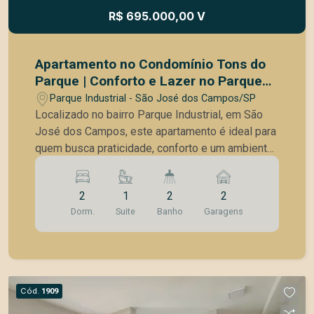
principais vias da cidade / Próximo a comércios,
R$ 695.000,00 V
serviços e conveniências / Bairro consolidado e
valorizado Condição de investimento Uma
oportunidade para adquirir um imóvel completo,
Apartamento no Condomínio Tons do
com condição atrativa em relação ao mercado da
Parque | Conforto e Lazer no Parque
região. Agende sua visita e descubra todos os
Industrial
Parque Industrial - São José dos Campos/SP
detalhes deste apartamento que une praticidade,
Localizado no bairro Parque Industrial, em São
conforto e excelente localização.
José dos Campos, este apartamento é ideal para
quem busca praticidade, conforto e um ambiente
moderno. Com 65 m², o imóvel oferece: | 2
dormitórios sendo 1 suíte | Ambos com ar-
2
1
2
2
condicionado | Cozinha integrada com a sala |
Dorm.
Suite
Banho
Garagens
Varanda gourmet | Repleto de armários
planejados | 2 vagas de garagem Lazer do
condomínio: | Salão de festas | Fitness center |
Churrasqueira | Sauna com vestiário masculino e
feminino | Brinquedoteca | Playground | Espaço
Cód.
1909
zen | Pergolado com redário