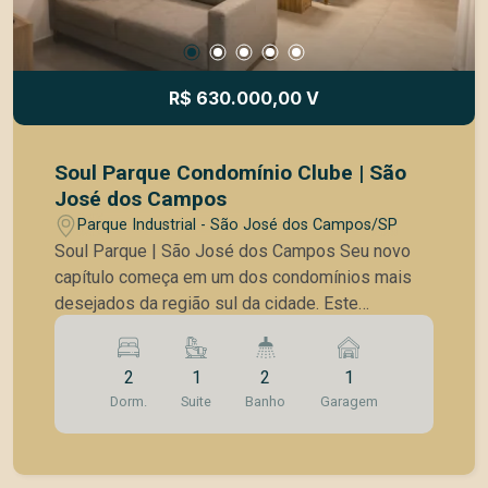
R$ 630.000,00 V
Soul Parque Condomínio Clube | São
José dos Campos
Parque Industrial - São José dos Campos/SP
Soul Parque | São José dos Campos Seu novo
capítulo começa em um dos condomínios mais
desejados da região sul da cidade. Este
belíssimo apartamento no Soul Parque reúne
conforto, modernidade e praticidade em cada
2
1
2
1
detalhe. São 2 dormitórios, sendo 1 suíte,
Dorm.
Suite
Banho
Garagem
ambientes climatizados e um projeto pensado
para proporcionar bem-estar em todos os
momentos. O imóvel conta ainda com armários
planejados de excelente qualidade, otimizando