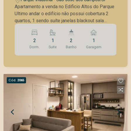
Apartamento a venda no Edificio Altos do Parque
Ultimo andar o edifício não possui cobertura 2
quartos, 1 sendo suíte janelas blackout sala
conceito aberto - integrada com a cozinha sacada
com churrasqueira a carvão, fechamento com
2
1
2
1
cortina de vidros e tela de proteção Banheiros
Dorm.
Suite
Banho
Garagem
com box e chuveiros cozinha área de serviços
área técnica com fechamento p instalação das
maquinas do ar condicionado 1 vaga de garagem
Condomínio possui: portaria virtual com
acionamento visual Salão de festas mobiliado
Cód.
2065
Academia com aparelhos Salão de Jogos Espaço
Gourmet com churrasqueira, mesa cadeiras,
geladeira.