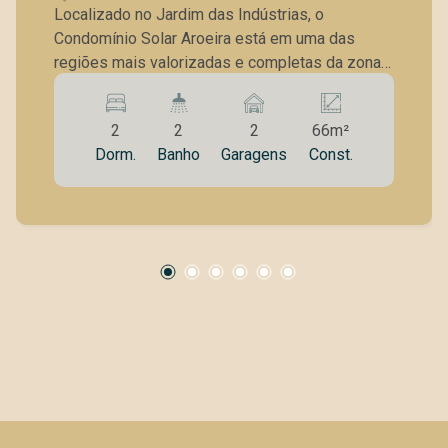
Campos/SP
Localizado no Jardim das Indústrias, o
Condomínio Solar Aroeira está em uma das
regiões mais valorizadas e completas da zona
oeste de São José dos Campos, com
infraestrutura consolidada e excelente
2
2
2
66m²
mobilidade. O entorno oferece ampla variedade
Dorm.
Banho
Garagens
Const.
de comércios e serviços essenciais, como
supermercados, farmácias, padarias, escolas,
academias e bancos, facilitando o dia a dia sem
necessidade de grandes deslocamentos. A
localização também se destaca pelo acesso
rápido à Via Oeste e às principais vias da
cidade, além da proximidade com a Johnson &
Johnson, importante polo empregador da região,
e com a Arena Conde, referência em esporte e
lazer. A região ainda conta com praças e áreas
verdes, proporcionando qualidade de vida e fácil
conexão com toda a cidade. Características do
apartamento 66m² bem distribuídos 2 quartos