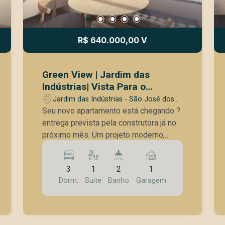
R$ 640.000,00 V
Green View | Jardim das
Indústrias| Vista Para o
Banhado | Lazer Rooftop
Jardim das Indústrias - São José dos
Campos/SP
Seu novo apartamento está chegando ?
entrega prevista pela construtora já no
próximo mês. Um projeto moderno,
funcional e com uma das vistas mais
desejadas da região. Apartamento com
3
1
2
1
66,82m² muito bem distribuídos,
Dorm.
Suite
Banho
Garagem
oferecendo 3 dormitórios, sendo 1
suíte, ambientes integrados e
excelente iluminação natural. Os
dormitórios contam com janelas em