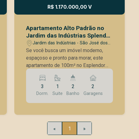
R$ 1.170.000,00 V
Apartamento Alto Padrão no
Jardim das Indústrias Splendor
Garden Recém Reformado,
Jardim das Indústrias - São José dos
Completo e com Lazer de
Campos/SP
Se você busca um imóvel moderno,
Condomínio Clube!
espaçoso e pronto para morar, este
apartamento de 100m² no Esplendor
Garden é a escolha ideal. Com
ambientes integrados, acabamento
3
1
2
2
impecável e uma infraestrutura de
Dorm.
Suite
Banho
Garagens
condomínio que mais parece um resort,
ele oferece conforto, praticidade e
bem-estar em cada detalhe. Destaques
do Imóvel: 3 dormitórios (sendo 1
suíte) com armários planejados e ar
«
1
»
condicionado em todos os quartos Sala