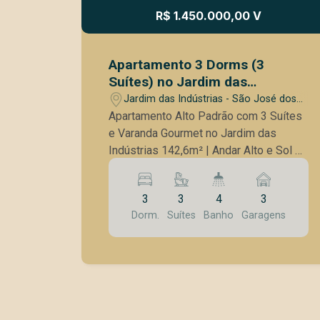
R$ 1.450.000,00 V
Apartamento 3 Dorms (3
Suítes) no Jardim das
Indústrias 142m²
Jardim das Indústrias - São José dos
Campos/SP
Apartamento Alto Padrão com 3 Suítes
e Varanda Gourmet no Jardim das
Indústrias 142,6m² | Andar Alto e Sol da
Manhã Descubra o equilíbrio perfeito
entre conforto, elegância e localização
3
3
4
3
privilegiada neste amplo apartamento
Dorm.
Suítes
Banho
Garagens
localizado na Rua Corifeu de Azevedo
Marques, nº 3202, no desejado bairro
Jardim das Indústrias, em São José
dos Campos. Características do Imóvel:
142,6 m² de área privativa Andar alto,
com excelente incidência de sol da