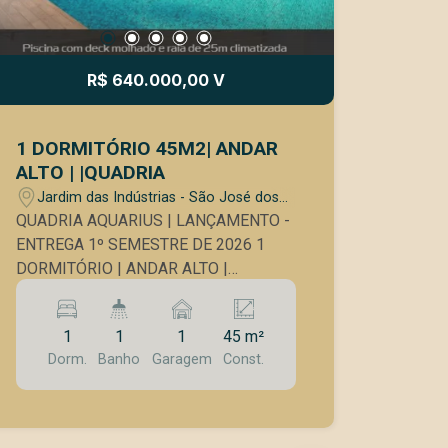
R$ 640.000,00 V
1 DORMITÓRIO 45M2| ANDAR
ALTO | |QUADRIA
Jardim das Indústrias - São José dos
Campos/SP
QUADRIA AQUARIUS | LANÇAMENTO -
ENTREGA 1º SEMESTRE DE 2026 1
DORMITÓRIO | ANDAR ALTO |
CONTRAPISO Se você busca um
imóvel moderno, bem localizado e com
1
1
1
45 m²
alto potencial de valorização, essa é
Dorm.
Banho
Garagem
Const.
uma excelente oportunidade no Jardim
Aquarius, um dos bairros mais
desejados de São José dos Campos. O
empreendimento é novo, com entrega