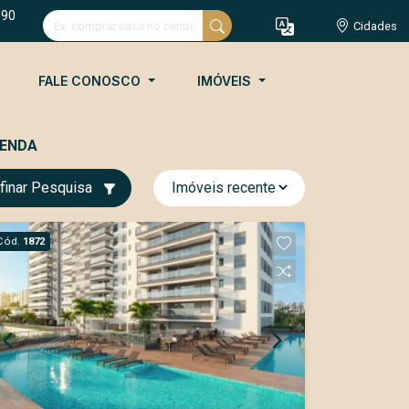
090
Cidades
FALE CONOSCO
IMÓVEIS
VENDA
finar Pesquisa
Cód.
1872