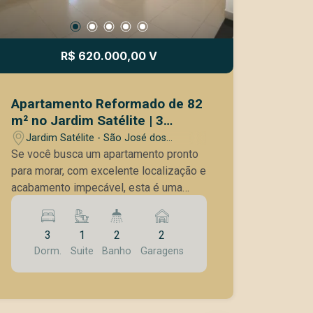
R$ 620.000,00 V
Apartamento Reformado de 82
m² no Jardim Satélite | 3
Dormitórios | 1 Suíte | 2 Vagas
Jardim Satélite - São José dos
Paralelas | Próximo ao Vale Sul
Campos/SP
Se você busca um apartamento pronto
Shopping
para morar, com excelente localização e
acabamento impecável, esta é uma
excelente oportunidade no Jardim
Satélite. Com 82 m² de área útil, o
3
1
2
2
imóvel foi recentemente reformado e
Dorm.
Suite
Banho
Garagens
oferece ambientes modernos, bem
distribuídos e repletos de móveis
planejados, proporcionando praticidade
e conforto para toda a família.