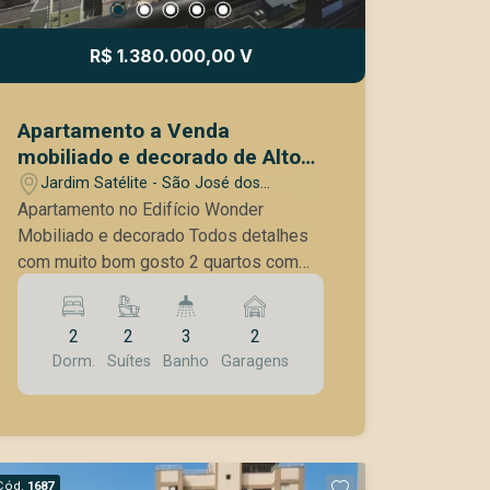
restaurantes e às principais vias da
cidade. Um apartamento ideal para
R$ 1.380.000,00 V
quem deseja morar com conforto,
segurança e praticidade em uma região
com tudo por perto.
Apartamento a Venda
mobiliado e decorado de Alto
padrão proximo ao Shopping
Jardim Satélite - São José dos
Vale Sul
Campos/SP
Apartamento no Edifício Wonder
Mobiliado e decorado Todos detalhes
com muito bom gosto 2 quartos com
planejados e sendo suítes, ar
condicionado só em uma, Sala conceito
2
2
3
2
aberto com sofá fixo, mesa, cadeiras e
Dorm.
Suítes
Banho
Garagens
ar condicionado cozinha com ilha com
geladeira, fogão cook top. área de
serviços com máquina que lava e seca
sacada com fechamento em vidro e
cortinas holon 2 vagas de garagem
Cód.
1687