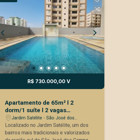
R$ 730.000,00 V
Apartamento de 65m² l 2
dorm/1 suíte l 2 vagas
cobertas l Várias Opções de
Jardim Satélite - São José dos
Lazer l Jardim Satélite
Campos/SP
Localizado no Jardim Satélite, um dos
bairros mais tradicionais e valorizados