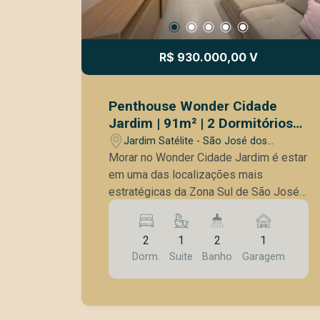
R$ 930.000,00 V
Penthouse Wonder Cidade
Jardim | 91m² | 2 Dormitórios
sendo 1 suíte | Terraço Amplo |
Jardim Satélite - São José dos
Planejados | Próximo ao
Campos/SP
Morar no Wonder Cidade Jardim é estar
Shopping Vale Sul
em uma das localizações mais
estratégicas da Zona Sul de São José
dos Campos. O empreendimento está a
poucos passos do Vale Sul Shopping,
2
1
2
1
permitindo realizar diversas atividades
Dorm.
Suite
Banho
Garagem
do dia a dia com praticidade, além de
estar próximo à ACM, supermercados,
farmácias, restaurantes, escolas e uma
ampla rede de serviços. Sua