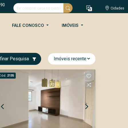
090
Cidades
FALE CONOSCO
IMÓVEIS
finar Pesquisa
Cód.
2135