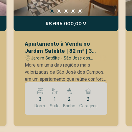
R$ 695.000,00 V
Apartamento à Venda no
Jardim Satélite | 82 m² | 3
Dormitórios | Vista Livre para o
Jardim Satélite - São José dos
Shopping Vale Sul | São José
Campos/SP
More em uma das regiões mais
dos Campos
valorizadas de São José dos Campos,
em um apartamento que reúne conforto,
sofisticação e excelente localização.
Situado no Jardim Satélite, o imóvel
3
1
2
2
está a poucos minutos do Vale Sul
Dorm.
Suite
Banho
Garagens
Shopping, com fácil acesso à Via Dutra,
supermercados, escolas, farmácias e
uma ampla rede de comércios e
serviços. Com 82 m² de área privativa,