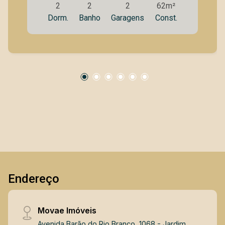
2
2
2
62m²
distribuídos, com dois dormitórios, sendo uma
Dorm.
Banho
Garagens
Const.
suíte com armários planejados. A cozinha
também conta com armários planejados,
oferecendo praticidade e melhor
aproveitamento dos espaços. A sala é ampla,
com excelente iluminação natural e integração à
varanda. Localizado em andar alto, o
apartamento possui vista livre, proporcionando
mais privacidade e ventilação. O piso em
porcelanato valoriza os ambientes e facilita a
manutenção. A varanda conta com churrasqueira
a carvão, ideal para momentos de lazer com
família e amigos. Dispõe de duas vagas de
garagem cobertas. O condomínio oferece área
Endereço
de lazer com jacuzzi , salão de festas ,
academia , salão de jogos e quadra , garantindo
conforto, segurança e qualidade de vida aos
Movae Imóveis
moradores. Uma excelente opção para quem
Avenida Barão do Rio Branco, 1068 - Jardim
busca um imóvel moderno, bem localizado e