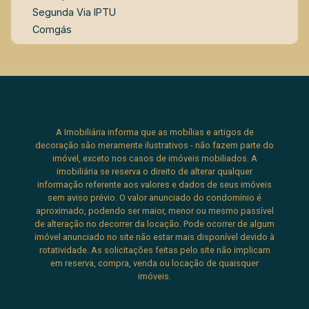
Segunda Via IPTU
Comgás
A Imobiliária informa que as mobílias e artigos de
decoração são meramente ilustrativos - não fazem parte do
imóvel, exceto nos casos de imóveis mobiliados. A
imobiliária se reserva o direito de alterar qualquer
informação referente aos valores e dados de seus imóveis
sem aviso prévio. O valor anunciado do condomínio é
aproximado, podendo ser maior, menor ou mesmo passível
de alteração no decorrer da locação. Pode ocorrer de algum
imóvel anunciado no site não estar mais disponível devido à
rotatividade. As solicitações feitas pelo site não implicam
em reserva, compra, venda ou locação de quaisquer
imóveis.