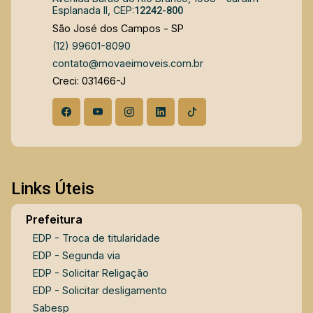
Esplanada II, CEP:
12242-800
pronto para morar. Entre em contato para mais
São José dos Campos - SP
informações e agendamento de visita.
(12) 99601-8090
contato@movaeimoveis.com.br
Creci: 031466-J
Links Úteis
Prefeitura
EDP - Troca de titularidade
EDP - Segunda via
EDP - Solicitar Religação
EDP - Solicitar desligamento
Sabesp