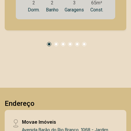
2
2
3
65m²
ambientes bem iluminados - Excelente
Dorm.
Banho
Garagens
Const.
aproveitamento dos espaços - Ideal para morar
ou investir Condomínio com área de lazer
completa: - Piscinas adulto e infantil - Academia
equipada - Salão de festas e salão de jogos -
Quadra esportiva - Churrasqueira e espaço
gourmet - Playground e áreas de convivência -
Portaria e segurança - Localização privilegiada:
- Próximo ao Shopping Colinas - Fácil acesso
às principais vias da cidade - Região valorizada,
com comércios, serviços e conveniências ao
redor Um imóvel que une bem-estar, mobilidade
e valorização, em um dos condomínios mais
desejados da região.
Endereço
Movae Imóveis
Avenida Barão do Rio Branco, 1068 - Jardim