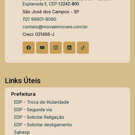
Esplanada II, CEP:
12242-800
São José dos Campos - SP
(12) 99601-8090
contato@movaeimoveis.com.br
Creci: 031466-J
Links Úteis
Prefeitura
EDP - Troca de titularidade
EDP - Segunda via
EDP - Solicitar Religação
EDP - Solicitar desligamento
Sabesp