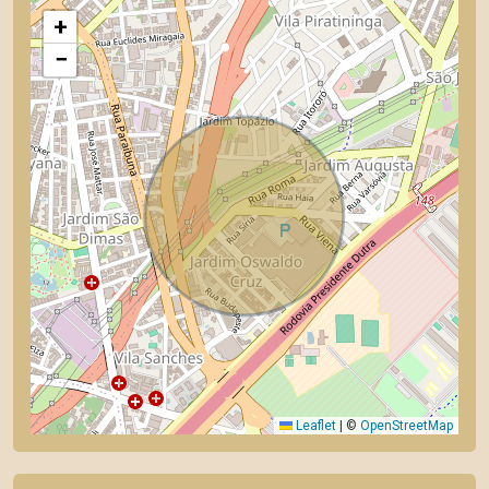
+
−
Leaflet
|
©
OpenStreetMap