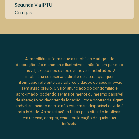
Segunda Via IPTU
Comgás
A Imobiliária informa que as mobílias e artigos de
decoração são meramente ilustrativos - não fazem parte do
imóvel, exceto nos casos de imóveis mobiliados. A
imobiliária se reserva o direito de alterar qualquer
informação referente aos valores e dados de seus imóveis
sem aviso prévio. O valor anunciado do condomínio é
aproximado, podendo ser maior, menor ou mesmo passível
de alteração no decorrer da locação. Pode ocorrer de algum
imóvel anunciado no site não estar mais disponível devido à
rotatividade. As solicitações feitas pelo site não implicam
em reserva, compra, venda ou locação de quaisquer
imóveis.