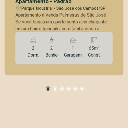
Apartamento - Padrão
Parque Industrial - São José dos Campos/SP
Apartamento à Venda Palmeiras de São José
Se você busca um apartamento aconchegante
em um bairro tranquilo, com fácil acesso a
comércios, serviços e às principais vias da
cidade, esta é uma excelente oportunidade. O
2
2
1
65m²
imóvel está localizado no Palmeiras de São
Dorm.
Banho
Garagem
Const.
José, uma região prática, completa e valorizada.
Sobre o Apartamento Andar Alto com sol da
manha 2 dorm, suíte com armários planejados e
piso laminados Cozinha americana, com
armarios planejados sala tv e jantar com pisos
laminados Ambientes bem ventilados e
iluminados naturalmente Apartamento clean,
pronto para receber sua decoração Uma planta
funcional e muito bem distribuída, ideal para
quem procura conforto no dia a dia ou deseja
investir em um imóvel com ótima liquidez. Lazer