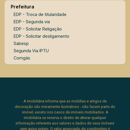
Prefeitura
EDP - Troca de titularidade
EDP - Segunda via
EDP - Solicitar Religação
EDP - Solicitar desligamento
Sabesp
Segunda Via IPTU
Comgás
A Imobiliária informa que as mobílias e artigos de
decoração são meramente ilustrativos - não fazem parte do
imóvel, exceto nos casos de imóveis mobiliados. A
imobiliária se reserva o direito de alterar qualquer
informação referente aos valores e dados de seus imóveis
sem aviso prévio. O valor anunciado do condomínio é