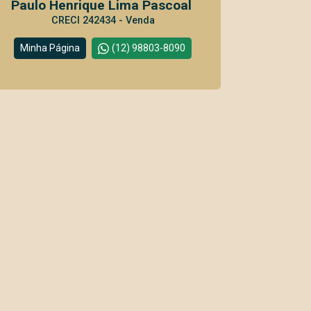
Paulo Henrique Lima Pascoal
CRECI 242434 - Venda
Minha Página
(12) 98803-8090