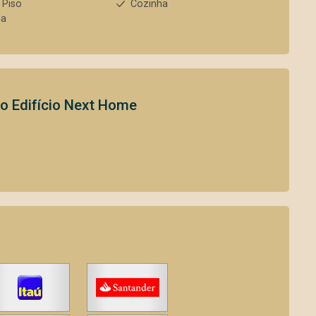
 Piso
Cozinha
da
to
Edifício Next Home