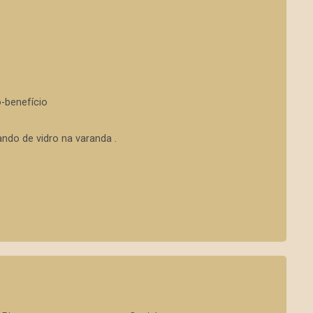
-benefício
ndo de vidro na varanda .