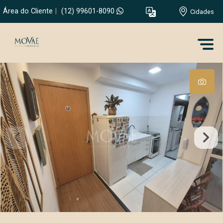
Área do Cliente
|
(12) 99601-8090
Cidades