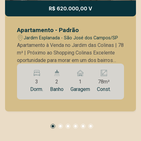
R$ 620.000,00 V
Apartamento - Padrão
Jardim Esplanada - São José dos Campos/SP
Apartamento à Venda no Jardim das Colinas | 78
m² | Próximo ao Shopping Colinas Excelente
oportunidade para morar em um dos bairros
mais valorizados de São José dos Campos.
Este apartamento no Jardim das Colinas une
3
2
1
78m²
conforto, praticidade e localização estratégica.
Dorm.
Banho
Garagem
Const.
Detalhes do imóvel: 78 m² de área privativa 3
dormitórios, sendo 1 suíte 2 banheiros Sala
ampla para dois ambientes Cozinha funcional
com armários planejados Apartamento repleto
de armários em todos os dormitórios
Ambientes bem distribuídos, ventilados e com
ótima iluminação natural Diferenciais que fazem