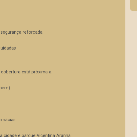
e segurança reforçada
cuidadas
 cobertura está próxima a:
irro)
armácias
 da cidade e parque Vicentina Aranha