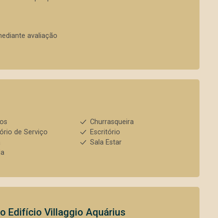
mediante avaliação
ios
Churrasqueira
ório de Serviço
Escritório
a
Sala Estar
da
to
Edifício Villaggio Aquárius