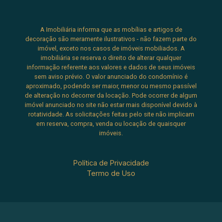
área gourmet Condomínio com lazer completo e
segurança Localização nobre, próximo ao
A Imobiliária informa que as mobílias e artigos de
Shopping Colinas Uma oportunidade única para
decoração são meramente ilustrativos - não fazem parte do
quem busca exclusividade, espaço e qualidade
imóvel, exceto nos casos de imóveis mobiliados. A
de vida em um só lugar. Agende sua visita e
imobiliária se reserva o direito de alterar qualquer
informação referente aos valores e dados de seus imóveis
surpreenda-se! PERMUTA POR IMOVEL DE
sem aviso prévio. O valor anunciado do condomínio é
MAIOR OU MENOR VALOR ! ANALISA CARRO E
aproximado, podendo ser maior, menor ou mesmo passível
PARCELAMENTO DIRETO COM O DONO !
de alteração no decorrer da locação. Pode ocorrer de algum
imóvel anunciado no site não estar mais disponível devido à
rotatividade. As solicitações feitas pelo site não implicam
em reserva, compra, venda ou locação de quaisquer
imóveis.
Política de Privacidade
Termo de Uso