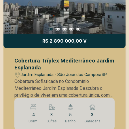
R$ 2.890.000,00 V
Cobertura Tríplex Mediterrâneo Jardim
Esplanada
Jardim Esplanada - São José dos Campos/SP
Cobertura Sofisticada no Condomínio
Mediterrâneo Jardim Esplanada Descubra o
privilégio de viver em uma cobertura única, com
324 m² de área privativa, que combina elegância,
conforto e uma localização altamente valorizada.
4
3
5
3
Este imóvel impressiona desde a entrada, com
Dorm.
Suítes
Banho
Garagens
ambientes amplos, integrados e extremamente