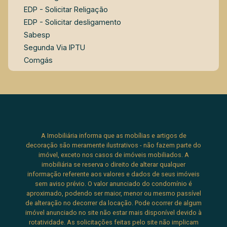
EDP - Solicitar Religação
EDP - Solicitar desligamento
Sabesp
Segunda Via IPTU
Comgás
A Imobiliária informa que as mobílias e artigos de
decoração são meramente ilustrativos - não fazem parte do
imóvel, exceto nos casos de imóveis mobiliados. A
imobiliária se reserva o direito de alterar qualquer
informação referente aos valores e dados de seus imóveis
sem aviso prévio. O valor anunciado do condomínio é
aproximado, podendo ser maior, menor ou mesmo passível
de alteração no decorrer da locação. Pode ocorrer de algum
imóvel anunciado no site não estar mais disponível devido à
rotatividade. As solicitações feitas pelo site não implicam