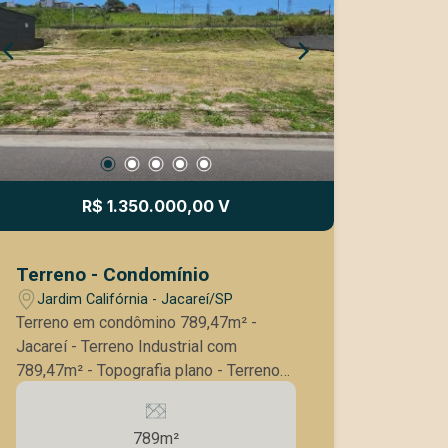
R$ 1.350.000,00 V
Terreno - Condomínio
Jardim Califórnia - Jacareí/SP
Terreno em condômino 789,47m² -
Jacareí - Terreno Industrial com
789,47m² - Topografia plano - Terreno
comercial e industrial - Oportunidade de
ouro para investidores que buscam um
789m²
espaço para construir um galpão sob