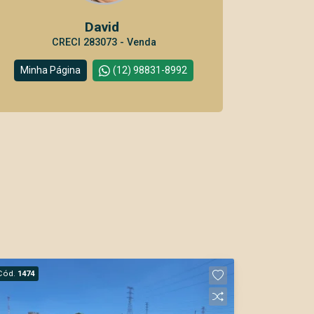
David
CRECI 283073 - Venda
Minha Página
(12) 98831-8992
Cód.
1474