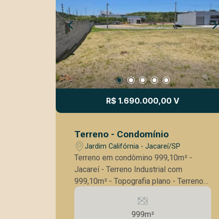
R$ 1.690.000,00 V
Terreno - Condomínio
Jardim Califórnia - Jacareí/SP
Terreno em condômino 999,10m² -
Jacareí - Terreno Industrial com
999,10m² - Topografia plano - Terreno
comercial e industrial - Oportunidade de
ouro para investidores que buscam um
999m²
espaço para construir um galpão sob