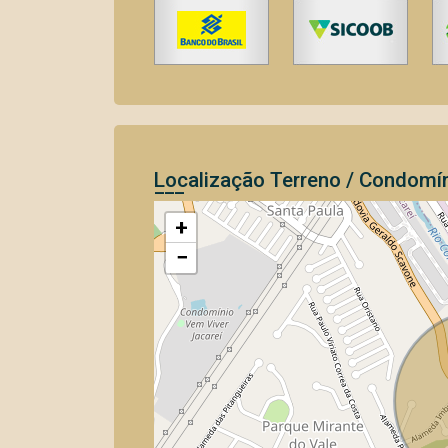
Localização Terreno / Condomí
+
−