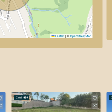
Leaflet
|
©
OpenStreetMap
Cód.
859