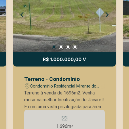
R$ 1.000.000,00 V
Terreno - Condomínio
Condomínio Residencial Mirante do
Vale - Jacareí/SP
Terreno à venda de 1696m2. Venha
morar na melhor localização de Jacareí!
E com uma vista privilegiada para área
de preservação! Lazer do condomínio: -
Piscina - Churrasqueira - Quadra futebol
1.696m²
- Quadra de tênis - Playground -