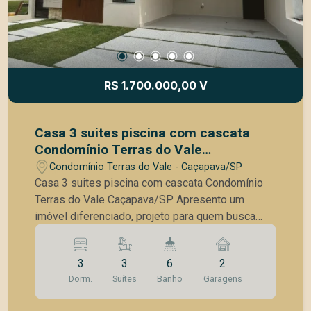
R$ 1.700.000,00 V
Casa 3 suites piscina com cascata
Condomínio Terras do Vale
Caçapava/SP
Condomínio Terras do Vale - Caçapava/SP
Casa 3 suites piscina com cascata Condomínio
Terras do Vale Caçapava/SP Apresento um
imóvel diferenciado, projeto para quem busca
conforto, espaço e qualidade de vida em um dos
condomínios mais desejados da região. 200 m²
3
3
6
2
de construção em um terreno totalmente plano de
Dorm.
Suítes
Banho
Garagens
300 m², combinando funcionalidade, beleza e
versatilidade. Comodidade moderna: garagem